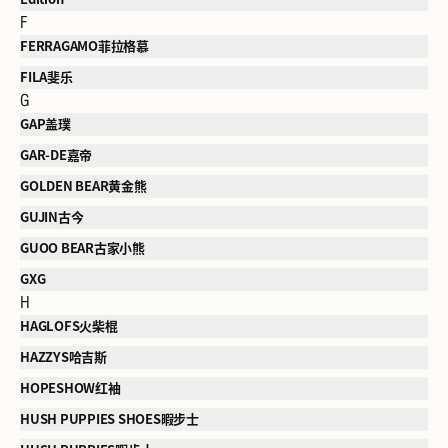
F
FERRAGAMO菲拉格慕
FILA斐乐
G
GAP盖璞
GAR-DE嘉帝
GOLDEN BEAR黄金熊
GUJIN古今
GUOO BEAR古家小熊
GXG
H
HAGLOFS火柴棍
HAZZYS哈吉斯
HOPESHOW红袖
HUSH PUPPIES SHOES暇步士