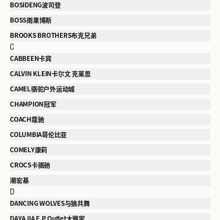
BOSIDENG波司登
BOSS雨果博斯
BROOKS BROTHERS布克兄弟
C
CABBEEN卡宾
CALVIN KLEIN卡尔文 克莱恩
CAMEL骆驼户外运动城
CHAMPION冠军
COACH蔻驰
COLUMBIA哥伦比亚
COMELY康莉
CROCS卡骆驰
潮宏基
D
DANCING WOLVES与狼共舞
DAYAJIA E.P Outlet大雅家