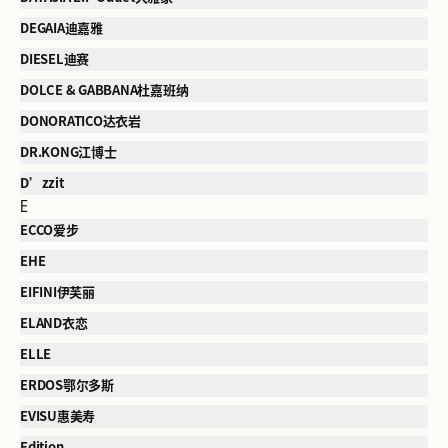
DEGAIA迪嘉雅
DIESEL迪赛
DOLCE & GABBANA杜嘉班纳
DONORATICO达衣岩
DR.KONG江博士
D’zzit
E
ECCO爱步
EHE
EIFINI伊芙丽
ELAND衣恋
ELLE
ERDOS鄂尔多斯
EVISU惠美寿
Edition