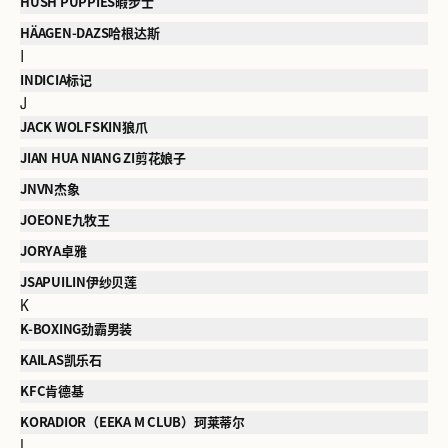
HUSH PUPPIES暇步士
HÄAGEN-DAZS哈根达斯
I
INDICIA标记
J
JACK WOLFSKIN狼爪
JIAN HUA NIANG ZI剪花娘子
JNVN杰象
JOEONE九牧王
JORYA卓雅
JSAPUILIN伊纱贝莲
K
K-BOXING劲霸男装
KAILAS凯乐石
KFC肯德基
KORADIOR（EEKA M CLUB）珂莱蒂尔
L