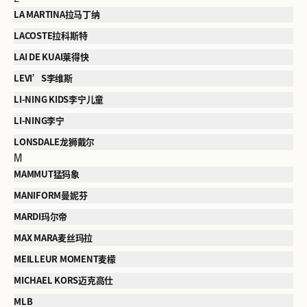
LA MARTINA拉马丁纳
LACOSTE拉科斯特
LAI DE KUAI莱得快
LEVI’S李维斯
LI-NING KIDS李宁儿童
LI-NING李宁
LONSDALE龙狮戴尔
M
MAMMUT猛犸象
MANIFORM曼妮芬
MARDI玛尔帝
MAX MARA麦丝玛拉
MEILLEUR MOMENT麦檬
MICHAEL KORS迈克高仕
MLB