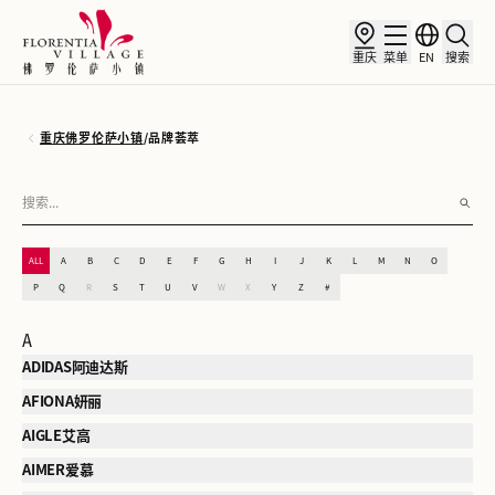
重庆
菜单
EN
搜索
重庆佛罗伦萨小镇
/
品牌荟萃
ALL
A
B
C
D
E
F
G
H
I
J
K
L
M
N
O
P
Q
R
S
T
U
V
W
X
Y
Z
#
A
ADIDAS阿迪达斯
AFIONA妍丽
AIGLE艾高
AIMER爱慕