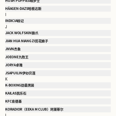
HUSH PUPPIES暇步士
HÄAGEN-DAZS哈根达斯
I
INDICIA标记
J
JACK WOLFSKIN狼爪
JIAN HUA NIANG ZI剪花娘子
JNVN杰象
JOEONE九牧王
JORYA卓雅
JSAPUILIN伊纱贝莲
K
K-BOXING劲霸男装
KAILAS凯乐石
KFC肯德基
KORADIOR（EEKA M CLUB）珂莱蒂尔
L