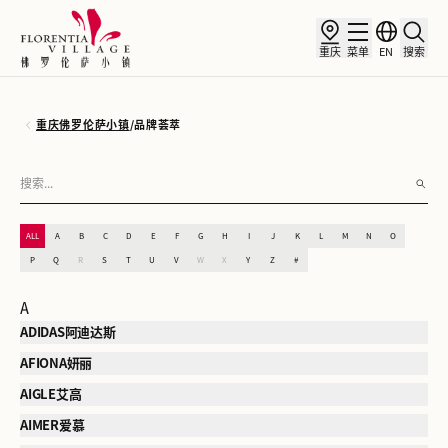
重庆
菜单
EN
搜索
重庆佛罗伦萨小镇
/
品牌荟萃
ALL
A
B
C
D
E
F
G
H
I
J
K
L
M
N
O
P
Q
R
S
T
U
V
W
X
Y
Z
#
A
ADIDAS阿迪达斯
AFIONA妍丽
AIGLE艾高
AIMER爱慕