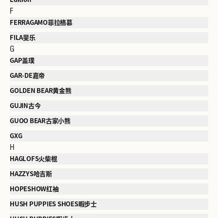
F
FERRAGAMO菲拉格慕
FILA斐乐
G
GAP盖璞
GAR-DE嘉帝
GOLDEN BEAR黄金熊
GUJIN古今
GUOO BEAR古家小熊
GXG
H
HAGLOFS火柴棍
HAZZYS哈吉斯
HOPESHOW红袖
HUSH PUPPIES SHOES暇步士