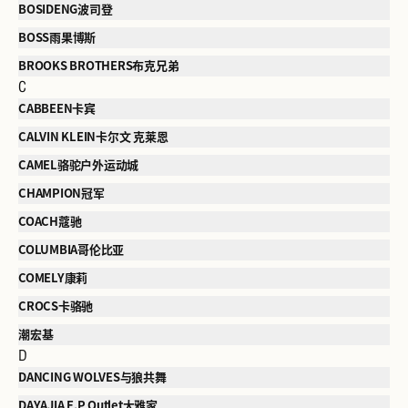
BOSIDENG波司登
BOSS雨果博斯
BROOKS BROTHERS布克兄弟
C
CABBEEN卡宾
CALVIN KLEIN卡尔文 克莱恩
CAMEL骆驼户外运动城
CHAMPION冠军
COACH蔻驰
COLUMBIA哥伦比亚
COMELY康莉
CROCS卡骆驰
潮宏基
D
DANCING WOLVES与狼共舞
DAYAJIA E.P Outlet大雅家