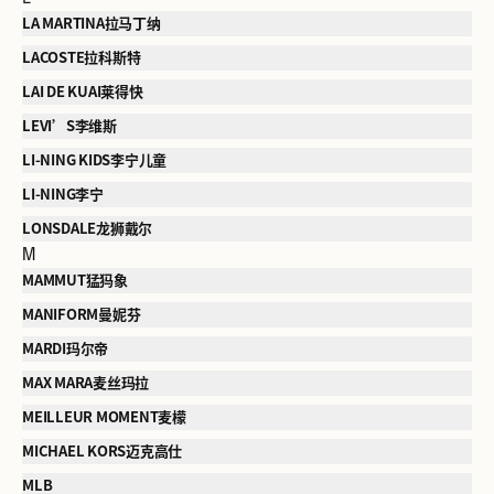
LA MARTINA拉马丁纳
LACOSTE拉科斯特
LAI DE KUAI莱得快
LEVI’S李维斯
LI-NING KIDS李宁儿童
LI-NING李宁
LONSDALE龙狮戴尔
M
MAMMUT猛犸象
MANIFORM曼妮芬
MARDI玛尔帝
MAX MARA麦丝玛拉
MEILLEUR MOMENT麦檬
MICHAEL KORS迈克高仕
MLB