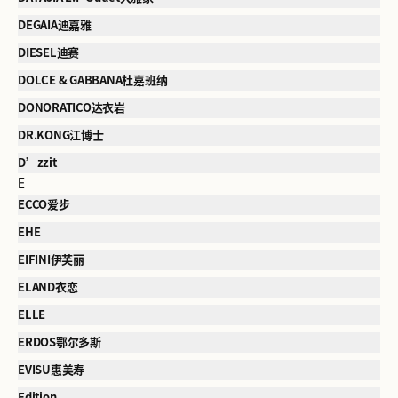
DEGAIA迪嘉雅
DIESEL迪赛
DOLCE & GABBANA杜嘉班纳
DONORATICO达衣岩
DR.KONG江博士
D’zzit
E
ECCO爱步
EHE
EIFINI伊芙丽
ELAND衣恋
ELLE
ERDOS鄂尔多斯
EVISU惠美寿
Edition