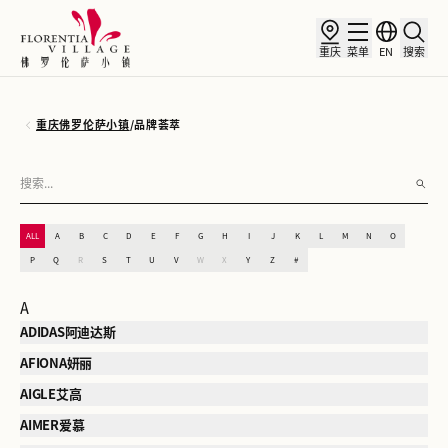
重庆
菜单
EN
搜索
重庆佛罗伦萨小镇
/
品牌荟萃
ALL
A
B
C
D
E
F
G
H
I
J
K
L
M
N
O
P
Q
R
S
T
U
V
W
X
Y
Z
#
A
ADIDAS阿迪达斯
AFIONA妍丽
AIGLE艾高
AIMER爱慕