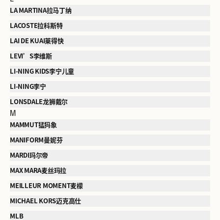
LA MARTINA拉马丁纳
LACOSTE拉科斯特
LAI DE KUAI莱得快
LEVI’S李维斯
LI-NING KIDS李宁儿童
LI-NING李宁
LONSDALE龙狮戴尔
M
MAMMUT猛犸象
MANIFORM曼妮芬
MARDI玛尔帝
MAX MARA麦丝玛拉
MEILLEUR MOMENT麦檬
MICHAEL KORS迈克高仕
MLB