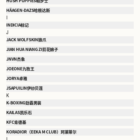
HUSH PUPPIES暇步士
HÄAGEN-DAZS哈根达斯
I
INDICIA标记
J
JACK WOLFSKIN狼爪
JIAN HUA NIANG ZI剪花娘子
JNVN杰象
JOEONE九牧王
JORYA卓雅
JSAPUILIN伊纱贝莲
K
K-BOXING劲霸男装
KAILAS凯乐石
KFC肯德基
KORADIOR（EEKA M CLUB）珂莱蒂尔
L