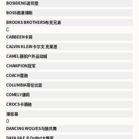
BOSIDENG波司登
BOSS雨果博斯
BROOKS BROTHERS布克兄弟
C
CABBEEN卡宾
CALVIN KLEIN卡尔文 克莱恩
CAMEL骆驼户外运动城
CHAMPION冠军
COACH蔻驰
COLUMBIA哥伦比亚
COMELY康莉
CROCS卡骆驰
潮宏基
D
DANCING WOLVES与狼共舞
DAYAJIA E.P Outlet大雅家