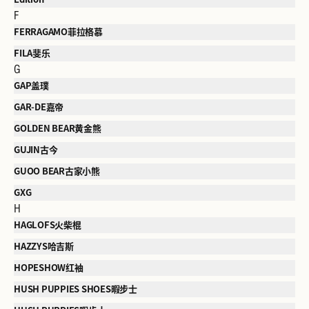
F
FERRAGAMO菲拉格慕
FILA斐乐
G
GAP盖璞
GAR-DE嘉帝
GOLDEN BEAR黄金熊
GUJIN古今
GUOO BEAR古家小熊
GXG
H
HAGLOFS火柴棍
HAZZYS哈吉斯
HOPESHOW红袖
HUSH PUPPIES SHOES暇步士