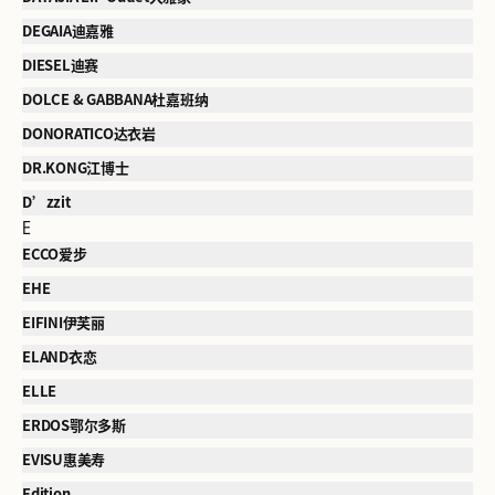
DEGAIA迪嘉雅
DIESEL迪赛
DOLCE & GABBANA杜嘉班纳
DONORATICO达衣岩
DR.KONG江博士
D’zzit
E
ECCO爱步
EHE
EIFINI伊芙丽
ELAND衣恋
ELLE
ERDOS鄂尔多斯
EVISU惠美寿
Edition