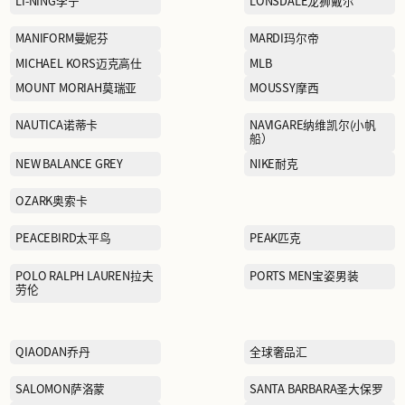
HÄAGEN-DAZS哈根达斯
JIAN HUA NIANG ZI剪花娘
子
JSAPUILIN伊纱贝莲
KAILAS凯乐石
LACOSTE拉科斯特
LI-NING李宁
MANIFORM曼妮芬
MICHAEL KORS迈克高仕