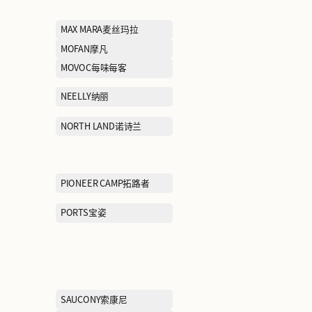
JNVN杰象
JOEONE九牧王
KFC肯德基
KORADIOR（EE
CLUB）珂莱蒂
LAI DE KUAI莱得快
LEVI’S李维斯
LONSDALE龙狮戴尔
MARDI玛尔帝
MAX MARA麦
MLB
MOFAN摩凡