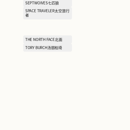
MOUSSY摩西
MOVOC每味每
NAVIGARE纳维凯尔(小帆
NEELLY纳丽
船）
NIKE耐克
NORTH LAND
PEAK匹克
PIONEER CA
PORTS MEN宝姿男装
PORTS宝姿
全球奢品汇
SANTA BARBARA圣大保罗
SAUCONY索康