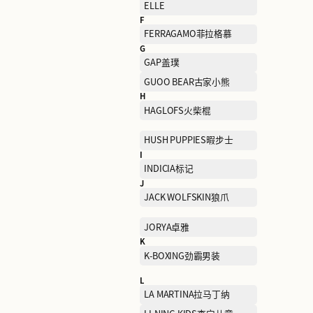
潮宏基
D
DANCING WOLVES与狼共
舞
DOLCE & GABBANA杜嘉班
纳
E
ECCO爱步
ELLE
F
FERRAGAMO菲拉格慕
G
GAP盖璞
GUOO BEAR古家小熊
H
HAGLOFS火柴棍