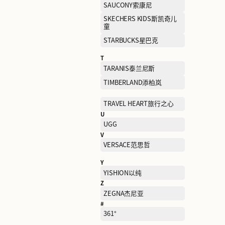
MONCLER盟珂睐
N
NAISNOW奈雪的茶
NEW BALANCE
O
OCHIRLY欧时力
P
PEACEBIRD MEN太平鸟男
装
PLAY
PUMA彪马
Q
QIAODAN KIDS乔丹儿童
S
SAINT ANGELO报喜鸟