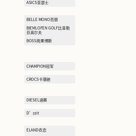
AIGLE艾高
AIMER爱慕
ARMANI阿玛尼
ASICS亚瑟士
BAWOLI芭沃利
BELLE MONO
BEVERLY HILLS POLO
BIEMLOFEN G
CLUB比华利保罗
芬高尔夫
BOSIDENG波司登
BOSS雨果博斯
CAMEL骆驼户外运动城
CHAMPION冠军
COMELY康莉
CROCS卡骆驰