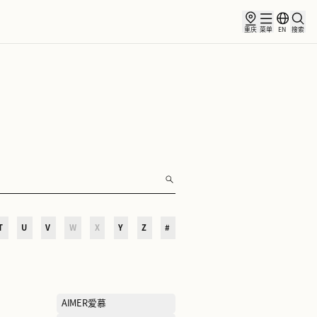
俱乐部
合作伙伴
小镇新闻
O
P
Q
R
S
T
U
V
W
X
Y