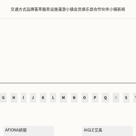
交通方式
品牌荟萃
服务设施
漫游小镇
会员
萃
D
E
F
G
H
I
J
K
L
M
N