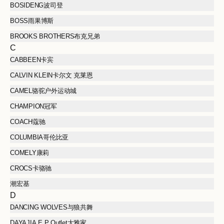
BOSIDENG波司登
BOSS雨果博斯
BROOKS BROTHERS布克兄弟
C
CABBEEN卡宾
CALVIN KLEIN卡尔文 克莱恩
CAMEL骆驼户外运动城
CHAMPION冠军
COACH蔻驰
COLUMBIA哥伦比亚
COMELY康莉
CROCS卡骆驰
潮宏基
D
DANCING WOLVES与狼共舞
DAYAJIA E.P Outlet大雅家