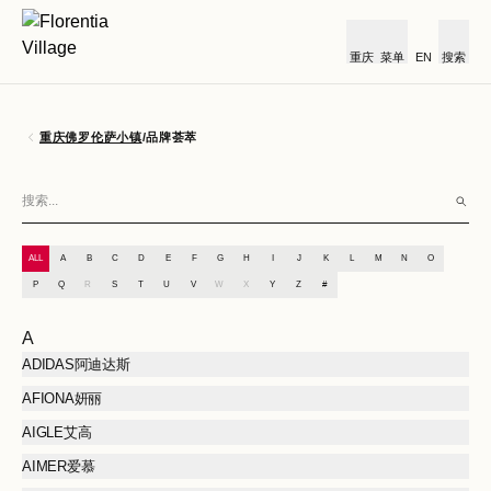
重庆
菜单
EN
搜索
重庆佛罗伦萨小镇
/
品牌荟萃
ALL
A
B
C
D
E
F
G
H
I
J
K
L
M
N
O
P
Q
R
S
T
U
V
W
X
Y
Z
#
A
ADIDAS阿迪达斯
AFIONA妍丽
AIGLE艾高
AIMER爱慕