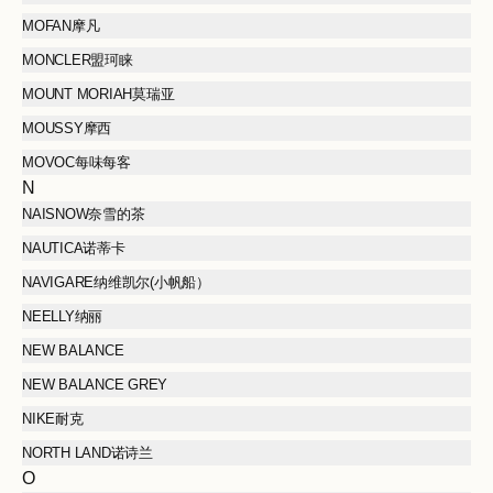
MOFAN摩凡
MONCLER盟珂睐
MOUNT MORIAH莫瑞亚
MOUSSY摩西
MOVOC每味每客
N
NAISNOW奈雪的茶
NAUTICA诺蒂卡
NAVIGARE纳维凯尔(小帆船）
NEELLY纳丽
NEW BALANCE
NEW BALANCE GREY
NIKE耐克
NORTH LAND诺诗兰
O