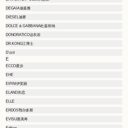
DEGAIA迪嘉雅
DIESEL迪赛
DOLCE & GABBANA杜嘉班纳
DONORATICO达衣岩
DR.KONG江博士
D’zzit
E
ECCO爱步
EHE
EIFINI伊芙丽
ELAND衣恋
ELLE
ERDOS鄂尔多斯
EVISU惠美寿
Edition