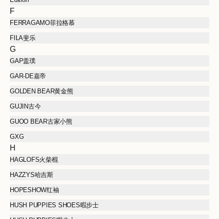
F
FERRAGAMO菲拉格慕
FILA斐乐
G
GAP盖璞
GAR-DE嘉帝
GOLDEN BEAR黄金熊
GUJIN古今
GUOO BEAR古家小熊
GXG
H
HAGLOFS火柴棍
HAZZYS哈吉斯
HOPESHOW红袖
HUSH PUPPIES SHOES暇步士