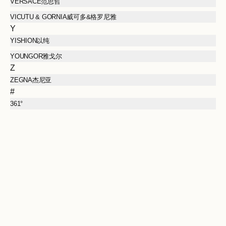
VERSACE范思哲
VICUTU & GORNIA威可多&格罗尼雅
Y
YISHION以纯
YOUNGOR雅戈尔
Z
ZEGNA杰尼亚
#
361°