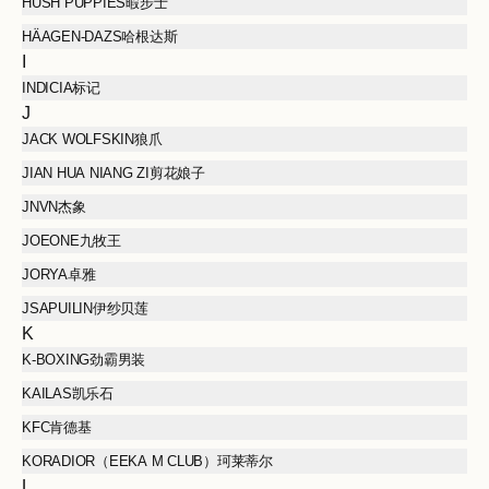
HUSH PUPPIES暇步士
HÄAGEN-DAZS哈根达斯
I
INDICIA标记
J
JACK WOLFSKIN狼爪
JIAN HUA NIANG ZI剪花娘子
JNVN杰象
JOEONE九牧王
JORYA卓雅
JSAPUILIN伊纱贝莲
K
K-BOXING劲霸男装
KAILAS凯乐石
KFC肯德基
KORADIOR（EEKA M CLUB）珂莱蒂尔
L