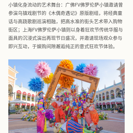
小镇化身流动的艺术舞台：广佛FV佛罗伦萨小镇邀请曾
参演乌镇戏剧节的《木偶奇遇记》原版剧组，将经典童
话与高跷歌剧巡演相融，把高水准的街头艺术带入购物
街区；上海FV佛罗伦萨小镇则以身着狂欢节传统华服与
面具的沉浸式演出再现节日盛况，并邀请现场观众参与
即兴互动，于娱购间隙邂逅纯正的意式狂欢节体验。