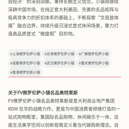
验经济”的深刻洞察。秉持长期主义信念，小镇将继续
深耕中国市场，在纯正意大利基因、完善的名品矩阵与
极具竞争力的折扣体系的基础上，不断探索“文商旅体
展”融合边界，持续升级沉浸式意式休闲场景，聚力打
造高品质意式“微度假”目的地。
#
上海佛罗伦萨小镇
#
京津佛罗伦萨小镇
#
广佛佛罗伦萨小镇
#
成都佛罗伦萨小镇
#
武汉佛罗伦萨小镇
#
重庆佛罗伦萨小镇
#
香港佛罗伦斯小镇
关于FV佛罗伦萨小镇名品奥特莱斯
FV佛罗伦萨小镇名品奥特莱斯是意大利商业地产集团
RDM 在华的战略力作，更是为中国消费者倾情打造的一
站式购物殿堂，集国际名品购物、休闲娱乐于一体，这
座生活美学空间以创新视角定义着当代娱购新理念。自