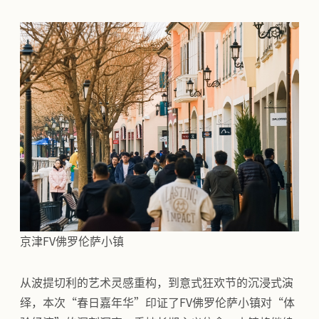
京津FV佛罗伦萨小镇
从波提切利的艺术灵感重构，到意式狂欢节的沉浸式演
绎，本次“春日嘉年华”印证了FV佛罗伦萨小镇对“体