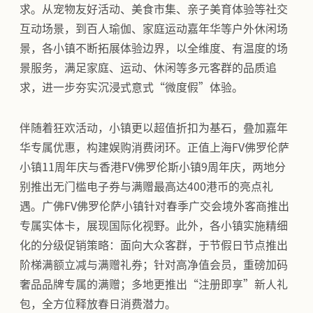
求。从宠物友好活动、美食市集、亲子美育体验等社交
互动场景，到百人瑜伽、家庭运动嘉年华等户外休闲场
景，各小镇不断拓展体验边界，以全维度、有温度的场
景服务，满足家庭、运动、休闲等多元客群的品质追
求，进一步夯实沉浸式意式“微度假”体验。
伴随着狂欢活动，小镇更以超值折扣为基石，叠加嘉年
华专属优惠，构建娱购消费闭环。正值上海FV佛罗伦萨
小镇11周年庆与香港FV佛罗伦斯小镇9周年庆，两地分
别推出无门槛电子券与满赠最高达400港币的亮点礼
遇。广佛FV佛罗伦萨小镇针对春季广交会境外客商推出
专属实体卡，展现国际化视野。此外，各小镇实施精细
化的分级促销策略：面向大众客群，于节假日节点推出
阶梯满额立减与满赠礼券；针对高净值会员，重磅加码
奢品品牌专属的满赠；多地更推出“注册即享”新人礼
包，全方位释放春日消费潜力。