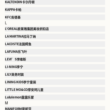
KALTENDIN卡尔丹顿
KAPPA卡帕
KFC肯德基
L
L'OREAL欧莱雅集团美妆折扣店
LA MARTINA拉马丁纳
LACOSTE法国鳄鱼
LAFUMA乐飞叶
LEVI’S李维斯
LI-NING李宁
LILY商务时装
LINING KIDS李宁童装
LITTLE MO&CO摩安珂儿童
Lululemon露露乐蒙
M
MANIFORM曼妮芬