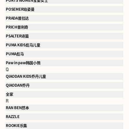
PORTS WOMEN宝姿女士
POSEMER珀姿曼
PRADA普拉达
PRICH普利奇
PSALTER诗篇
PUMA KIDS彪马儿童
PUMA彪马
Paw in paw韩国小熊
Q
QIAODAN KIDS乔丹儿童
QIAODAN乔丹
全家
R
RAN BEN然本
RAZZLE
ROOKIE乐集