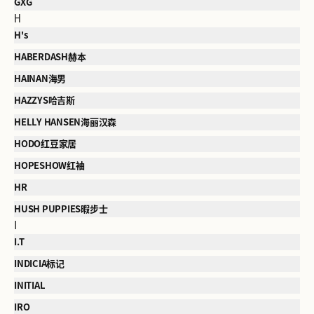
GXG
H
H's
HABERDASH赫本
HAINAN海男
HAZZYS哈吉斯
HELLY HANSEN海丽汉森
HODO红豆家居
HOPESHOW红袖
HR
HUSH PUPPIES暇步士
I
I.T
INDICIA标记
INITIAL
IRO