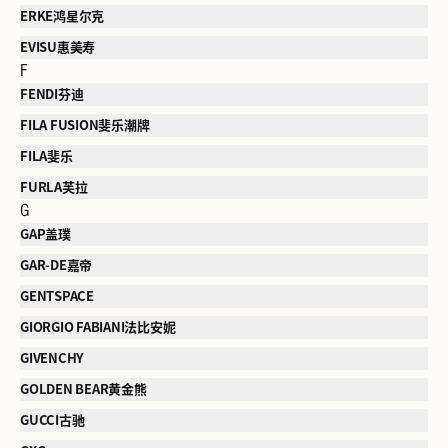
ERKE鸿星尔克
EVISU惠美寿
F
FENDI芬迪
FILA FUSION斐乐潮牌
FILA斐乐
FURLA芙拉
G
GAP盖璞
GAR-DE嘉帝
GENTSPACE
GIORGIO FABIANI法比安妮
GIVENCHY
GOLDEN BEAR黄金熊
GUCCI古驰