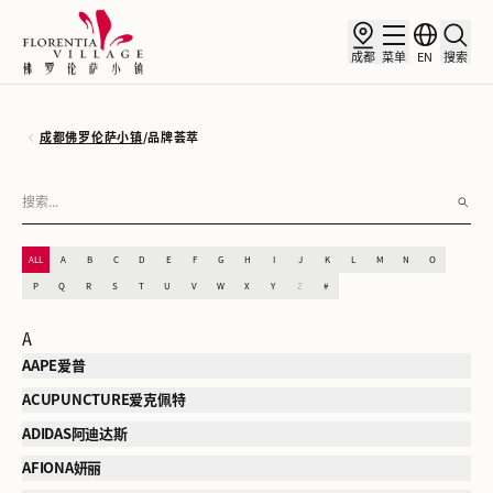
成都
菜单
EN
搜索
成都佛罗伦萨小镇
/
品牌荟萃
ALL
A
B
C
D
E
F
G
H
I
J
K
L
M
N
O
P
Q
R
S
T
U
V
W
X
Y
Z
#
A
AAPE爱普
ACUPUNCTURE爱克佩特
ADIDAS阿迪达斯
AFIONA妍丽