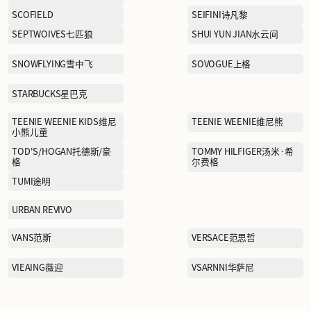
NAUTICA white sail白帆
NEW BALANCE
OETZI冰人奥兹
PAULO PEDRO保罗彼得
PIZZA HUT必胜客
POSEMER珀姿曼
PUMA KIDS彪马儿童
QIAODAN乔丹