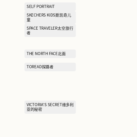
NAUTICA诺蒂卡
NAVIGARE纳维
NEW BALANCE KIDS新百伦
NEW ERA纽亦华
儿童
ONITSUKA TIGER鬼冢虎
ON昂跑
PEACE BIRD太平鸟女装
PEACEBIRD 
装
POLO RALPH LAUREN拉夫
PORTS MEN
劳伦
PRADA普拉达
PRICH普利奇
PUMA彪马
Paw in paw韩
全家