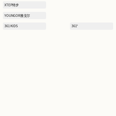
RAZZLE
SANTA BARBARA POLO&
RACQUET CLUB圣大保罗
SCOFIELD
SEPTWOIVES七匹狼
SNOWFLYING雪中飞
STARBUCKS星巴克
TEENIE WEENIE KIDS维尼
小熊儿童
TOD'S/HOGAN托德斯/豪
格
TUMI途明