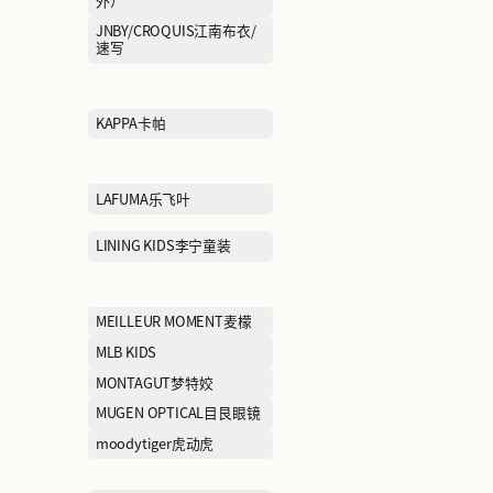
FILA斐乐
FURLA芙拉
GENTSPACE
GIORGIO FAB
GUCCI古驰
GXG
HAINAN海男
HAZZYS哈吉斯
HOPESHOW红袖
HR
INITIAL
IRO
JEEP CASUAL吉普（休
JEEP OUTDO
闲）
外）
JIMMY CHOO周仰杰
JNBY/CROQU
速写
jnby BY JNBY江南布衣儿童