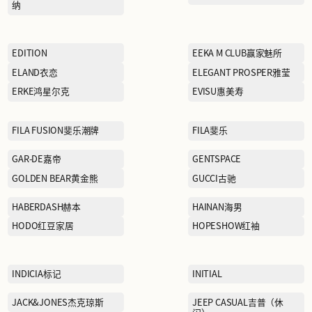
CALVIN KLEIN卡文克莱
CHINA LINING中国李宁
COACH蔻驰
CROCS卡洛驰
DOLCE & GABBANA杜嘉班
纳
EDITION
ELAND衣恋
克
ERKE鸿星尔克