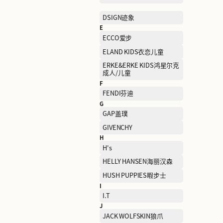
CALLISTO卡利斯特
CHAMPION冠军
CLARKS其乐
COSMETICS COMPANY
STORE雅诗兰黛集团集合
店
D
DESCENTE迪桑特
DSIGN迹象
E
ECCO爱步
ELAND KIDS衣恋儿童
ERKE&ERKE KIDS鸿星尔
成人/儿童
F