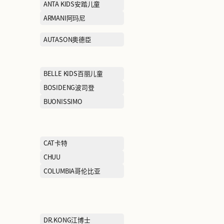
ADIDAS阿迪达斯
AFIONA妍丽
AIMER爱慕
ANTA KIDS安
ARIOSE YEARS艾诺丝雅诗
ARMANI阿玛尼
AUM噢姆
AUTASON奥德
BAWOLI芭沃利
BELLE KIDS
BMW STUDIO宝马生活
BOSIDENG波
BROOKS BROTHERS布克
BUONISSIMO
兄弟