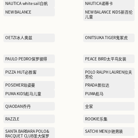
KAILAS凯乐石
折
LA MARTINA拉马丁纳
LI-NING李宁
童
Lululemon露露乐蒙
MAX MARA麦丝玛拉
MINI PEACE太平鸟儿童
MOFAN摩凡
MOSCHINO莫斯奇诺
Maison Margiela梅森·马吉
拉