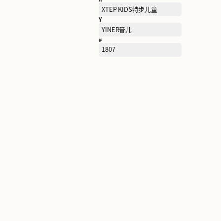
R
RAN BEN然本
S
SAINT ANGELO报喜鸟
SAUCONY索康尼
SEMIR森马
SKECHERS斯凯奇
STACCATO思加图
T
TARANIS泰兰尼斯
TIMBERLAND添柏岚
TORY BURCH汤丽柏琦