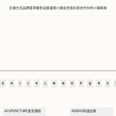
交通方式
品牌荟萃
服务设施
漫游小镇
会员
萃
D
E
F
G
H
I
J
K
L
M
N