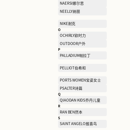
K
K BOXING劲霸男装
KFC肯德基
L
L'OREAL欧莱雅集团美妆
扣店
LEVI’S李维斯
LITTLE MO&CO摩安珂儿
M
MANIFORM曼妮芬
MIIDII谜底
MO&CO摩安珂
MONTBELL美山
MUJOSH木九十
N