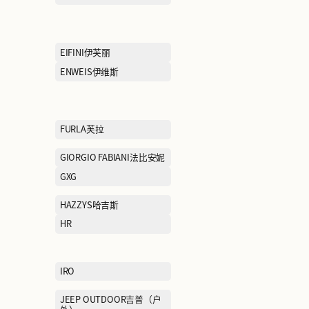
CAMEL骆驼
CAT卡特
CHOW TAI FOOK周大福
CHUU
COLE HAAN歌涵
COLUMBIA哥
Cabbeen卡宾
DONORATICO达衣岩
DR.KONG江博
EEKA M CLUB赢家魅所
EIFINI伊芙丽
ELEGANT PROSPER雅莹
ENWEIS伊维斯
EVISU惠美寿