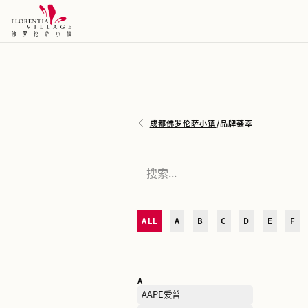
成都佛罗伦萨小镇
/
品牌荟
ALL
A
B
C