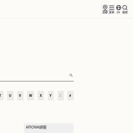
俱乐部
合作伙伴
小镇新闻
O
P
Q
R
S
T
U
V
W
X
Y