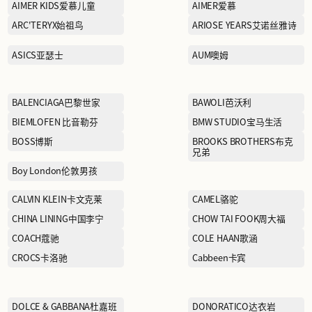
ACUPUNCTURE爱克佩特
AIMER KIDS爱慕儿童
踏
ARC'TERYX始祖鸟
ASICS亚瑟士
BALENCIAGA巴黎世家
BIEMLOFEN 比音勒芬
BOSS博斯
Boy London伦敦男孩