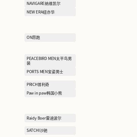
KALTENDIN卡尔丹顿
KAPPA卡帕
LACOSTE法国鳄鱼
LAFUMA乐飞叶
LILY商务时装
LINING KIDS
MCS万宝路
MEILLEUR MO
MLB
MLB KIDS
MONCLER盟可莱
MONTAGUT梦
MOVE UP幻走
MUGEN OPTI
McDonald's麦当劳
moodytiger虎