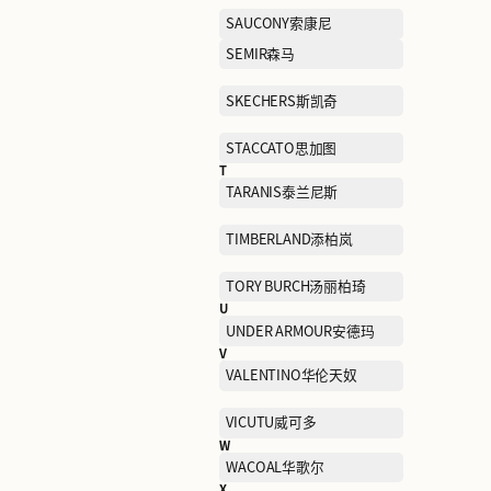
NAERSI娜尔思
NEELLY纳丽
NIKE耐克
O
OCHIRLY欧时力
OUTDOOR户外
P
PALLADIUM帕拉丁
PELLIOT伯希和
PORTS WOMEN宝姿女士
PSALTER诗篇
Q
QIAODAN KIDS乔丹儿童