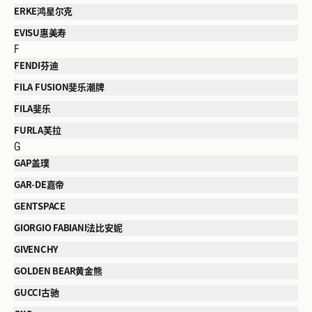
ERKE鸿星尔克
EVISU惠美寿
F
FENDI芬迪
FILA FUSION斐乐潮牌
FILA斐乐
FURLA芙拉
G
GAP盖璞
GAR-DE嘉帝
GENTSPACE
GIORGIO FABIANI法比安妮
GIVENCHY
GOLDEN BEAR黄金熊
GUCCI古驰