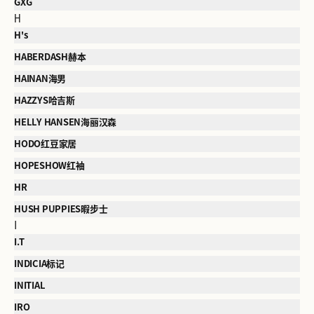
GXG
H
H's
HABERDASH赫本
HAINAN海男
HAZZYS哈吉斯
HELLY HANSEN海丽汉森
HODO红豆家居
HOPESHOW红袖
HR
HUSH PUPPIES暇步士
I
I.T
INDICIA标记
INITIAL
IRO