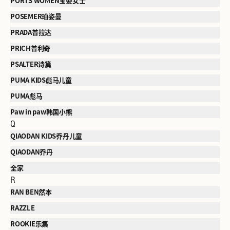
PORTS WOMEN宝姿女士
POSEMER珀姿曼
PRADA普拉达
PRICH普利奇
PSALTER诗篇
PUMA KIDS彪马儿童
PUMA彪马
Paw in paw韩国小熊
Q
QIAODAN KIDS乔丹儿童
QIAODAN乔丹
全家
R
RAN BEN然本
RAZZLE
ROOKIE乐集