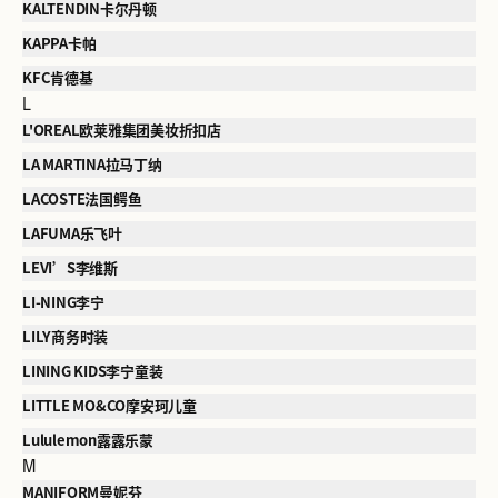
KALTENDIN卡尔丹顿
KAPPA卡帕
KFC肯德基
L
L'OREAL欧莱雅集团美妆折扣店
LA MARTINA拉马丁纳
LACOSTE法国鳄鱼
LAFUMA乐飞叶
LEVI’S李维斯
LI-NING李宁
LILY商务时装
LINING KIDS李宁童装
LITTLE MO&CO摩安珂儿童
Lululemon露露乐蒙
M
MANIFORM曼妮芬