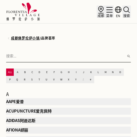
成都
菜单
EN
搜索
成都佛罗伦萨小镇
/
品牌荟萃
ALL
A
B
C
D
E
F
G
H
I
J
K
L
M
N
O
P
Q
R
S
T
U
V
W
X
Y
Z
#
A
AAPE爱普
ACUPUNCTURE爱克佩特
ADIDAS阿迪达斯
AFIONA妍丽