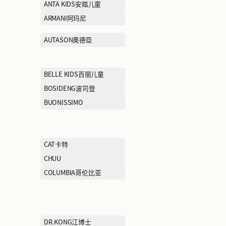
ADIDAS阿迪达斯
AFIONA妍丽
AIMER爱慕
ANTA KIDS安
ARIOSE YEARS艾诺丝雅诗
ARMANI阿玛尼
AUM噢姆
AUTASON奥德
BAWOLI芭沃利
BELLE KIDS
BMW STUDIO宝马生活
BOSIDENG波
BROOKS BROTHERS布克
BUONISSIMO
兄弟