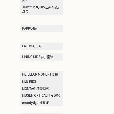
FILA斐乐
FURLA芙拉
GENTSPACE
GIORGIO FAB
GUCCI古驰
GXG
HAINAN海男
HAZZYS哈吉斯
HOPESHOW红袖
HR
INITIAL
IRO
JEEP CASUAL吉普（休
JEEP OUTDO
闲）
外）
JIMMY CHOO周仰杰
JNBY/CROQU
速写
jnby BY JNBY江南布衣儿童