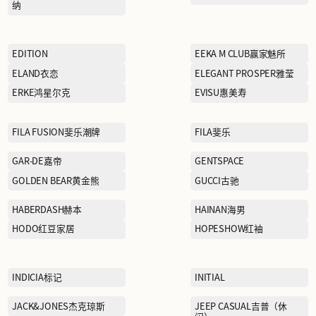
CALVIN KLEIN卡文克莱
CHINA LINING中国李宁
COACH蔻驰
CROCS卡洛驰
DOLCE & GABBANA杜嘉班
纳
EDITION
ELAND衣恋
克
ERKE鸿星尔克