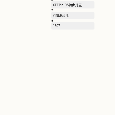
R
RAN BEN然本
S
SAINT ANGELO报喜鸟
SAUCONY索康尼
SEMIR森马
SKECHERS斯凯奇
STACCATO思加图
T
TARANIS泰兰尼斯
TIMBERLAND添柏岚
TORY BURCH汤丽柏琦