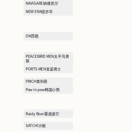
KALTENDIN卡尔丹顿
KAPPA卡帕
LACOSTE法国鳄鱼
LAFUMA乐飞叶
LILY商务时装
LINING KIDS
MCS万宝路
MEILLEUR MO
MLB
MLB KIDS
MONCLER盟可莱
MONTAGUT梦
MOVE UP幻走
MUGEN OPTI
McDonald's麦当劳
moodytiger虎