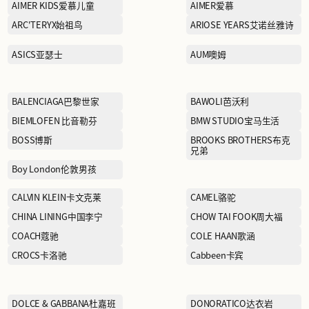
ACUPUNCTURE爱克佩特
AIMER KIDS爱慕儿童
踏
ARC'TERYX始祖鸟
ASICS亚瑟士
BALENCIAGA巴黎世家
BIEMLOFEN 比音勒芬
BOSS博斯
Boy London伦敦男孩