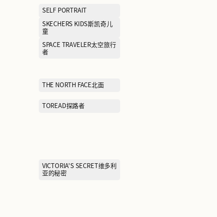
NAUTICA诺蒂卡
NAVIGARE纳维
NEW BALANCE KIDS新百伦
NEW ERA纽亦华
儿童
ONITSUKA TIGER鬼冢虎
ON昂跑
PEACE BIRD太平鸟女装
PEACEBIRD 
装
POLO RALPH LAUREN拉夫
PORTS MEN
劳伦
PRADA普拉达
PRICH普利奇
PUMA彪马
Paw in paw韩
全家