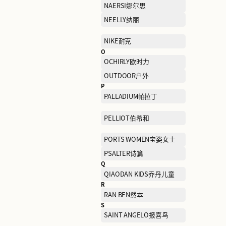
K
K BOXING劲霸男装
KFC肯德基
L
L'OREAL欧莱雅集团美妆
扣店
LEVI’S李维斯
LITTLE MO&CO摩安珂儿
M
MANIFORM曼妮芬
MIIDII谜底
MO&CO摩安珂
MONTBELL美山
MUJOSH木九十
N