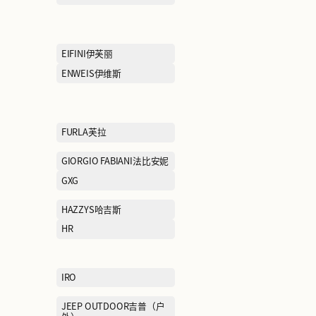
CAMEL骆驼
CAT卡特
CHOW TAI FOOK周大福
CHUU
COLE HAAN歌涵
COLUMBIA哥
Cabbeen卡宾
DONORATICO达衣岩
DR.KONG江博
EEKA M CLUB赢家魅所
EIFINI伊芙丽
ELEGANT PROSPER雅莹
ENWEIS伊维斯
EVISU惠美寿