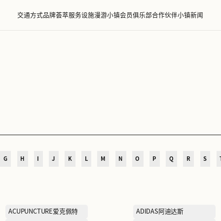
交通方式
品牌荟萃
服务设施
漫游小镇
会员
萃
D
E
F
G
H
I
J
K
L
M
N