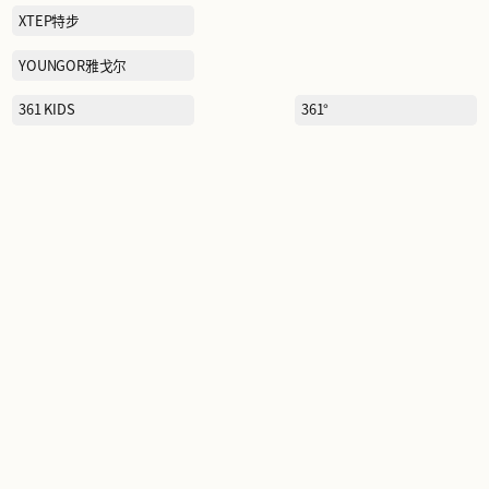
RAZZLE
SANTA BARBARA POLO&
RACQUET CLUB圣大保罗
SCOFIELD
SEPTWOIVES七匹狼
SNOWFLYING雪中飞
STARBUCKS星巴克
TEENIE WEENIE KIDS维尼
小熊儿童
TOD'S/HOGAN托德斯/豪
格
TUMI途明