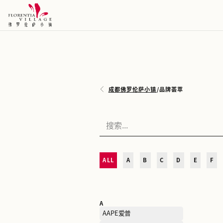
成都佛罗伦萨小镇
/
品牌荟
ALL
A
B
C