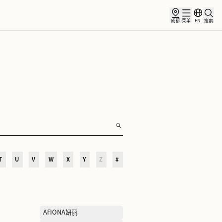
俱乐部
合作伙伴
小镇新闻
O
P
Q
R
S
T
U
V
W
X
Y