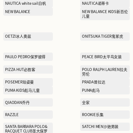
KAILAS凯乐石
折
LA MARTINA拉马丁纳
LI-NING李宁
童
Lululemon露露乐蒙
MAX MARA麦丝玛拉
MINI PEACE太平鸟儿童
MOFAN摩凡
MOSCHINO莫斯奇诺
Maison Margiela梅森·马吉
拉