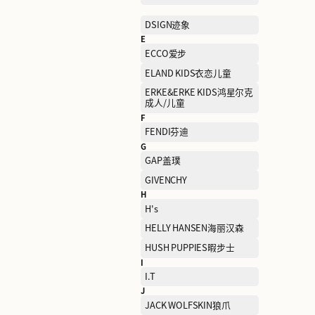
CALLISTO卡利斯特
CHAMPION冠军
CLARKS其乐
COSMETICS COMPANY
STORE雅诗兰黛集团集合
店
D
DESCENTE迪桑特
DSIGN迹象
E
ECCO爱步
ELAND KIDS衣恋儿童
ERKE&ERKE KIDS鸿星尔
成人/儿童
F