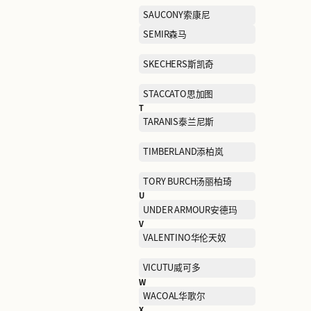
NAERSI娜尔思
NEELLY纳丽
NIKE耐克
O
OCHIRLY欧时力
OUTDOOR户外
P
PALLADIUM帕拉丁
PELLIOT伯希和
PORTS WOMEN宝姿女士
PSALTER诗篇
Q
QIAODAN KIDS乔丹儿童