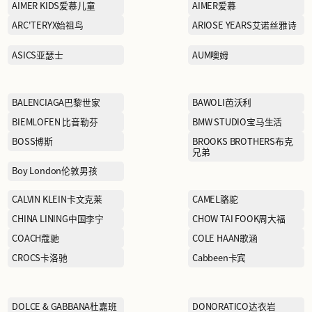
ACUPUNCTURE爱克佩特
AIMER KIDS爱慕儿童
踏
ARC'TERYX始祖鸟
ASICS亚瑟士
BALENCIAGA巴黎世家
BIEMLOFEN 比音勒芬
BOSS博斯
Boy London伦敦男孩