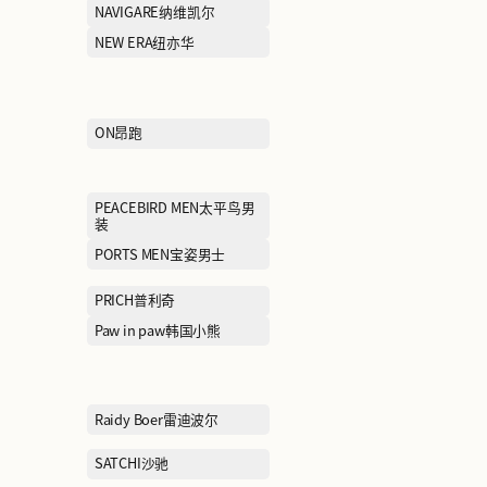
KALTENDIN卡尔丹顿
KAPPA卡帕
LACOSTE法国鳄鱼
LAFUMA乐飞叶
LILY商务时装
LINING KIDS
MCS万宝路
MEILLEUR MO
MLB
MLB KIDS
MONCLER盟可莱
MONTAGUT梦
MOVE UP幻走
MUGEN OPTI
McDonald's麦当劳
moodytiger虎