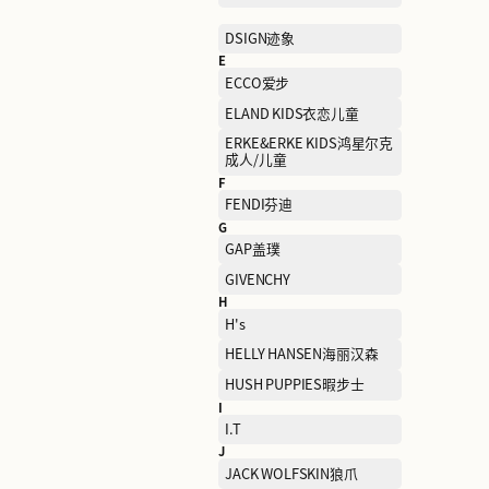
CALLISTO卡利斯特
CHAMPION冠军
CLARKS其乐
COSMETICS COMPANY
STORE雅诗兰黛集团集合
店
D
DESCENTE迪桑特
DSIGN迹象
E
ECCO爱步
ELAND KIDS衣恋儿童
ERKE&ERKE KIDS鸿星尔
成人/儿童
F