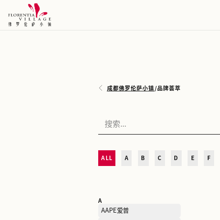
成都佛罗伦萨小镇
/
品牌荟
ALL
A
B
C