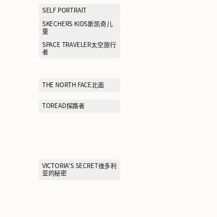
NAUTICA诺蒂卡
NAVIGARE纳维
NEW BALANCE KIDS新百伦
NEW ERA纽亦华
儿童
ONITSUKA TIGER鬼冢虎
ON昂跑
PEACE BIRD太平鸟女装
PEACEBIRD 
装
POLO RALPH LAUREN拉夫
PORTS MEN
劳伦
PRADA普拉达
PRICH普利奇
PUMA彪马
Paw in paw韩
全家