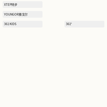
RAZZLE
SANTA BARBARA POLO&
RACQUET CLUB圣大保罗
SCOFIELD
SEPTWOIVES七匹狼
SNOWFLYING雪中飞
STARBUCKS星巴克
TEENIE WEENIE KIDS维尼
小熊儿童
TOD'S/HOGAN托德斯/豪
格
TUMI途明