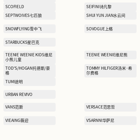
NAUTICA white sail白帆
NEW BALANCE
OETZI冰人奥兹
PAULO PEDRO保罗彼得
PIZZA HUT必胜客
POSEMER珀姿曼
PUMA KIDS彪马儿童
QIAODAN乔丹