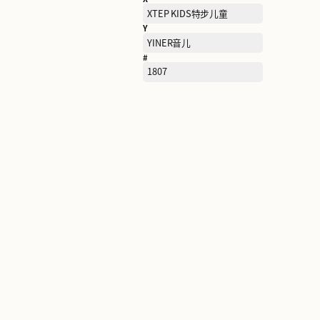
R
RAN BEN然本
S
SAINT ANGELO报喜鸟
SAUCONY索康尼
SEMIR森马
SKECHERS斯凯奇
STACCATO思加图
T
TARANIS泰兰尼斯
TIMBERLAND添柏岚
TORY BURCH汤丽柏琦