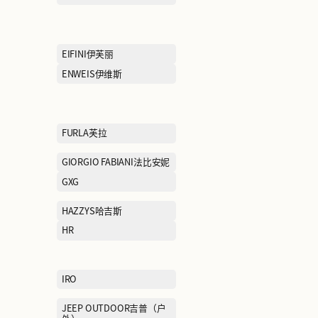
CAMEL骆驼
CAT卡特
CHOW TAI FOOK周大福
CHUU
COLE HAAN歌涵
COLUMBIA哥
Cabbeen卡宾
DONORATICO达衣岩
DR.KONG江博
EEKA M CLUB赢家魅所
EIFINI伊芙丽
ELEGANT PROSPER雅莹
ENWEIS伊维斯
EVISU惠美寿