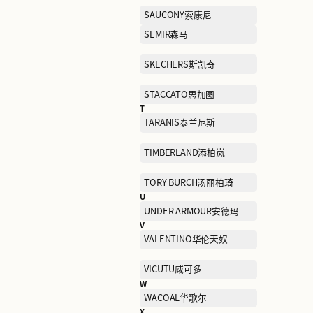
NAERSI娜尔思
NEELLY纳丽
NIKE耐克
O
OCHIRLY欧时力
OUTDOOR户外
P
PALLADIUM帕拉丁
PELLIOT伯希和
PORTS WOMEN宝姿女士
PSALTER诗篇
Q
QIAODAN KIDS乔丹儿童