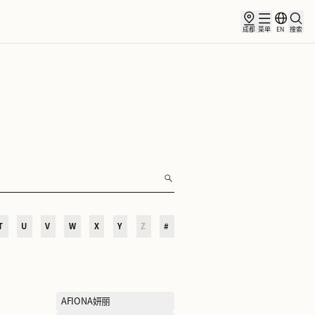
俱乐部
合作伙伴
小镇新闻
O
P
Q
R
S
T
U
V
W
X
Y