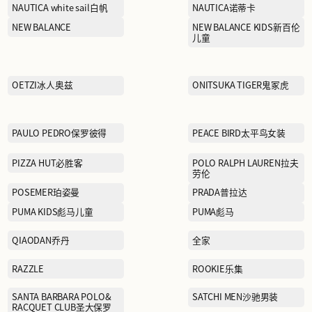
KAILAS凯乐石
折
LA MARTINA拉马丁纳
LI-NING李宁
童
Lululemon露露乐蒙
MAX MARA麦丝玛拉
MINI PEACE太平鸟儿童
MOFAN摩凡
MOSCHINO莫斯奇诺
Maison Margiela梅森·马吉
拉