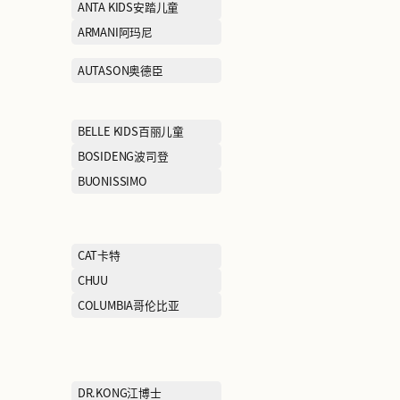
ADIDAS阿迪达斯
AFIONA妍丽
AIMER爱慕
ANTA KIDS安
ARIOSE YEARS艾诺丝雅诗
ARMANI阿玛尼
AUM噢姆
AUTASON奥德
BAWOLI芭沃利
BELLE KIDS
BMW STUDIO宝马生活
BOSIDENG波
BROOKS BROTHERS布克
BUONISSIMO
兄弟