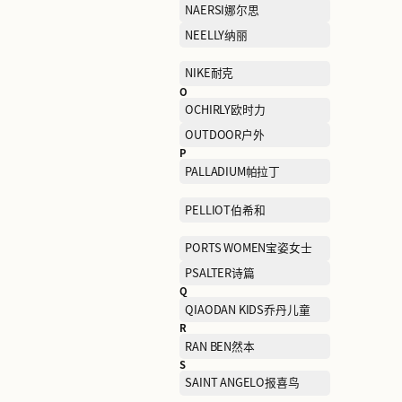
K
K BOXING劲霸男装
KFC肯德基
L
L'OREAL欧莱雅集团美妆
扣店
LEVI’S李维斯
LITTLE MO&CO摩安珂儿
M
MANIFORM曼妮芬
MIIDII谜底
MO&CO摩安珂
MONTBELL美山
MUJOSH木九十
N