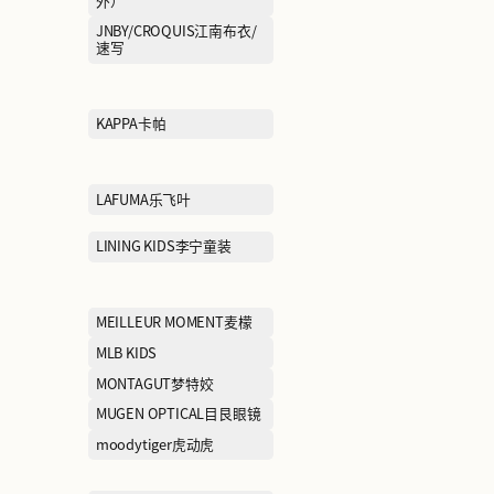
FILA斐乐
FURLA芙拉
GENTSPACE
GIORGIO FAB
GUCCI古驰
GXG
HAINAN海男
HAZZYS哈吉斯
HOPESHOW红袖
HR
INITIAL
IRO
JEEP CASUAL吉普（休
JEEP OUTDO
闲）
外）
JIMMY CHOO周仰杰
JNBY/CROQU
速写
jnby BY JNBY江南布衣儿童