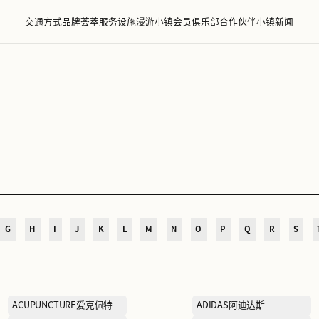
交通方式
品牌荟萃
服务设施
漫游小镇
会员
萃
D
E
F
G
H
I
J
K
L
M
N