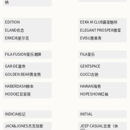
CALVIN KLEIN卡文克莱
CHINA LINING中国李宁
COACH蔻驰
CROCS卡洛驰
DOLCE & GABBANA杜嘉班
纳
EDITION
ELAND衣恋
克
ERKE鸿星尔克