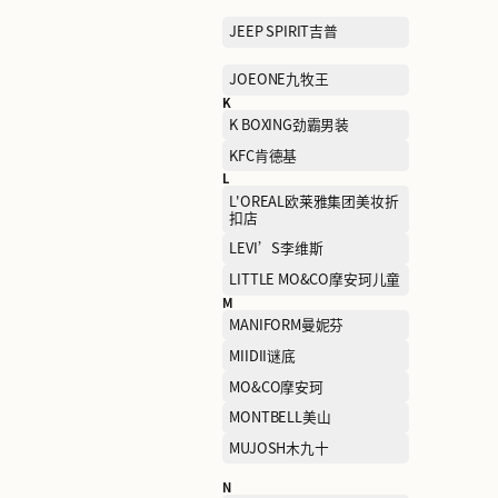
FENDI芬迪
G
GAP盖璞
GIVENCHY
H
H's
HELLY HANSEN海丽汉森
HUSH PUPPIES暇步士
I
I.T
J
JACK WOLFSKIN狼爪
JEEP SPIRIT吉普
JOEONE九牧王