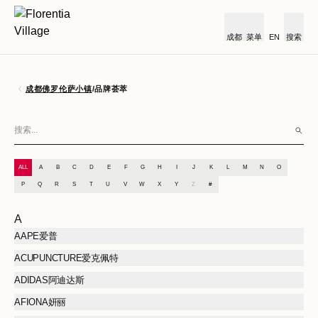
成都
菜单
EN
搜索
成都佛罗伦萨小镇
/
品牌荟萃
ALL
A
B
C
D
E
F
G
H
I
J
K
L
M
N
O
P
Q
R
S
T
U
V
W
X
Y
Z
#
A
AAPE爱普
ACUPUNCTURE爱克佩特
ADIDAS阿迪达斯
AFIONA妍丽