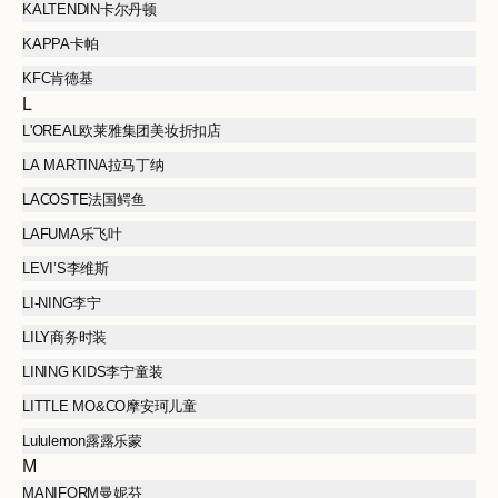
KALTENDIN卡尔丹顿
KAPPA卡帕
KFC肯德基
L
L'OREAL欧莱雅集团美妆折扣店
LA MARTINA拉马丁纳
LACOSTE法国鳄鱼
LAFUMA乐飞叶
LEVI’S李维斯
LI-NING李宁
LILY商务时装
LINING KIDS李宁童装
LITTLE MO&CO摩安珂儿童
Lululemon露露乐蒙
M
MANIFORM曼妮芬