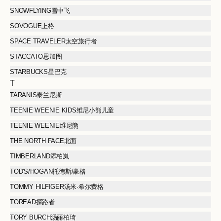
SNOWFLYING雪中飞
SOVOGUE上格
SPACE TRAVELER太空旅行者
STACCATO思加图
STARBUCKS星巴克
T
TARANIS泰兰尼斯
TEENIE WEENIE KIDS维尼小熊儿童
TEENIE WEENIE维尼熊
THE NORTH FACE北面
TIMBERLAND添柏岚
TOD'S/HOGAN托德斯/豪格
TOMMY HILFIGER汤米·希尔费格
TOREAD探路者
TORY BURCH汤丽柏琦