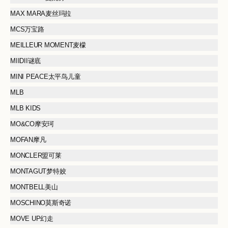
MAX MARA麦丝玛拉
MCS万宝路
MEILLEUR MOMENT麦檬
MIIDII谜底
MINI PEACE太平鸟儿童
MLB
MLB KIDS
MO&CO摩安珂
MOFAN摩凡
MONCLER盟可莱
MONTAGUT梦特姣
MONTBELL美山
MOSCHINO莫斯奇诺
MOVE UP幻走