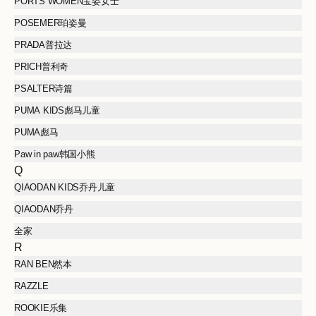
PORTS WOMEN宝姿女士
POSEMER珀姿曼
PRADA普拉达
PRICH普利奇
PSALTER诗篇
PUMA KIDS彪马儿童
PUMA彪马
Paw in paw韩国小熊
Q
QIAODAN KIDS乔丹儿童
QIAODAN乔丹
全家
R
RAN BEN然本
RAZZLE
ROOKIE乐集