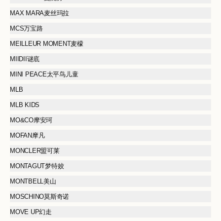
MAX MARA麦丝玛拉
MCS万宝路
MEILLEUR MOMENT麦檬
MIIDII谜底
MINI PEACE太平鸟儿童
MLB
MLB KIDS
MO&CO摩安珂
MOFAN摩凡
MONCLER盟可莱
MONTAGUT梦特姣
MONTBELL美山
MOSCHINO莫斯奇诺
MOVE UP幻走