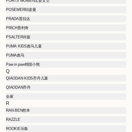
PORTS WOMEN宝姿女士
POSEMER珀姿曼
PRADA普拉达
PRICH普利奇
PSALTER诗篇
PUMA KIDS彪马儿童
PUMA彪马
Paw in paw韩国小熊
Q
QIAODAN KIDS乔丹儿童
QIAODAN乔丹
全家
R
RAN BEN然本
RAZZLE
ROOKIE乐集