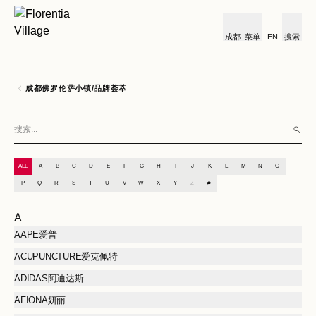
成都
菜单
EN
搜索
成都佛罗伦萨小镇
/
品牌荟萃
ALL
A
B
C
D
E
F
G
H
I
J
K
L
M
N
O
P
Q
R
S
T
U
V
W
X
Y
Z
#
A
AAPE爱普
ACUPUNCTURE爱克佩特
ADIDAS阿迪达斯
AFIONA妍丽