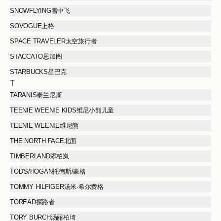
SNOWFLYING雪中飞
SOVOGUE上格
SPACE TRAVELER太空旅行者
STACCATO思加图
STARBUCKS星巴克
T
TARANIS泰兰尼斯
TEENIE WEENIE KIDS维尼小熊儿童
TEENIE WEENIE维尼熊
THE NORTH FACE北面
TIMBERLAND添柏岚
TOD'S/HOGAN托德斯/豪格
TOMMY HILFIGER汤米·希尔费格
TOREAD探路者
TORY BURCH汤丽柏琦