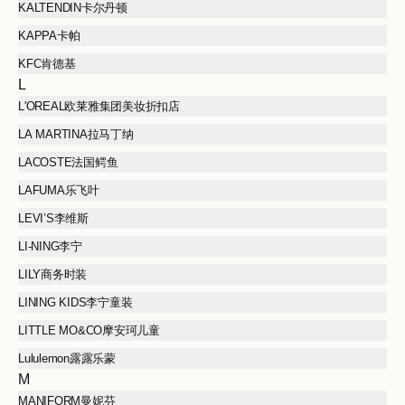
KALTENDIN卡尔丹顿
KAPPA卡帕
KFC肯德基
L
L'OREAL欧莱雅集团美妆折扣店
LA MARTINA拉马丁纳
LACOSTE法国鳄鱼
LAFUMA乐飞叶
LEVI’S李维斯
LI-NING李宁
LILY商务时装
LINING KIDS李宁童装
LITTLE MO&CO摩安珂儿童
Lululemon露露乐蒙
M
MANIFORM曼妮芬