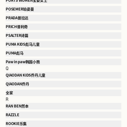
PORTS WOMEN宝姿女士
POSEMER珀姿曼
PRADA普拉达
PRICH普利奇
PSALTER诗篇
PUMA KIDS彪马儿童
PUMA彪马
Paw in paw韩国小熊
Q
QIAODAN KIDS乔丹儿童
QIAODAN乔丹
全家
R
RAN BEN然本
RAZZLE
ROOKIE乐集