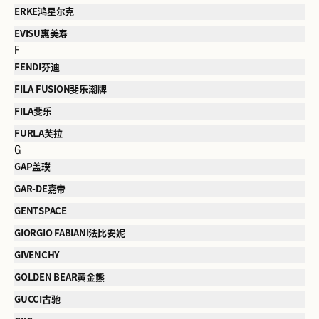
ERKE鸿星尔克
EVISU惠美寿
F
FENDI芬迪
FILA FUSION斐乐潮牌
FILA斐乐
FURLA芙拉
G
GAP盖璞
GAR-DE嘉帝
GENTSPACE
GIORGIO FABIANI法比安妮
GIVENCHY
GOLDEN BEAR黄金熊
GUCCI古驰