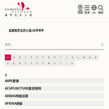
成都
菜单
EN
搜索
成都佛罗伦萨小镇
/
品牌荟萃
ALL
A
B
C
D
E
F
G
H
I
J
K
L
M
N
O
P
Q
R
S
T
U
V
W
X
Y
Z
#
A
AAPE爱普
ACUPUNCTURE爱克佩特
ADIDAS阿迪达斯
AFIONA妍丽