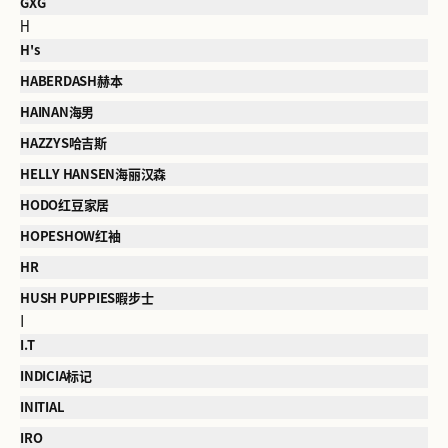
GXG
H
H's
HABERDASH赫本
HAINAN海男
HAZZYS哈吉斯
HELLY HANSEN海丽汉森
HODO红豆家居
HOPESHOW红袖
HR
HUSH PUPPIES暇步士
I
I.T
INDICIA标记
INITIAL
IRO