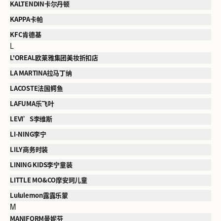
KALTENDIN卡尔丹顿
KAPPA卡帕
KFC肯德基
L
L'OREAL欧莱雅集团美妆折扣店
LA MARTINA拉马丁纳
LACOSTE法国鳄鱼
LAFUMA乐飞叶
LEVI’S李维斯
LI-NING李宁
LILY商务时装
LINING KIDS李宁童装
LITTLE MO&CO摩安珂儿童
Lululemon露露乐蒙
M
MANIFORM曼妮芬