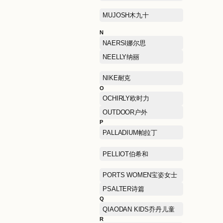
JOEONE九牧王
K
K BOXING劲霸男装
KFC肯德基
L
L'OREAL欧莱雅集团美妆
扣店
LEVI’S李维斯
LITTLE MO&CO摩安珂儿
童
M
MANIFORM曼妮芬
MIIDII谜底
MO&CO摩安珂
MONTBELL美山