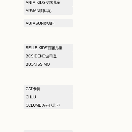
ADIDAS阿迪达斯
AFIONA妍丽
AIMER爱慕
ANTA KIDS安
ARIOSE YEARS艾诺丝雅
ARMANI阿玛尼
诗
AUM噢姆
AUTASON奥德
BAWOLI芭沃利
BELLE KIDS
BMW STUDIO宝马生活
BOSIDENG波
BROOKS BROTHERS布克
BUONISSIMO
兄弟