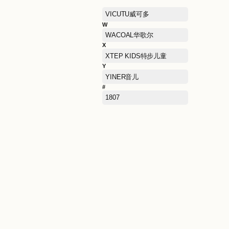
PSALTER诗篇
Q
QIAODAN KIDS乔丹儿童
R
RAN BEN然本
S
SAINT ANGELO报喜鸟
SAUCONY索康尼
SEMIR森马
SKECHERS斯凯奇
STACCATO思加图
T
TARANIS泰兰尼斯