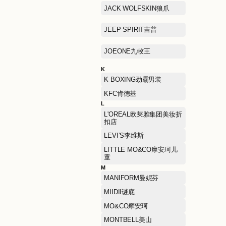
F
FENDI芬迪
G
GAP盖璞
GIVENCHY
H
H's
HELLY HANSEN海丽汉森
HUSH PUPPIES暇步士
I
I.T
J
JACK WOLFSKIN狼爪
JEEP SPIRIT吉普