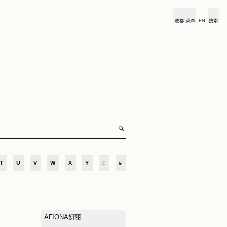
俱乐部
合作伙伴
小镇新闻
O
P
Q
R
S
T
U
V
W
X
Y