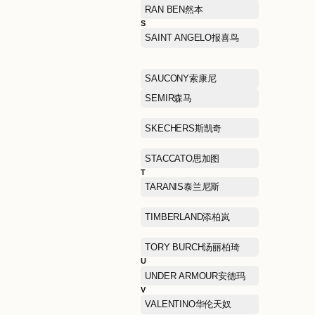
MUJOSH木九十
N
NAERSI娜尔思
NEELLY纳丽
NIKE耐克
O
OCHIRLY欧时力
OUTDOOR户外
P
PALLADIUM帕拉丁
PELLIOT伯希和
PORTS WOMEN宝姿女士