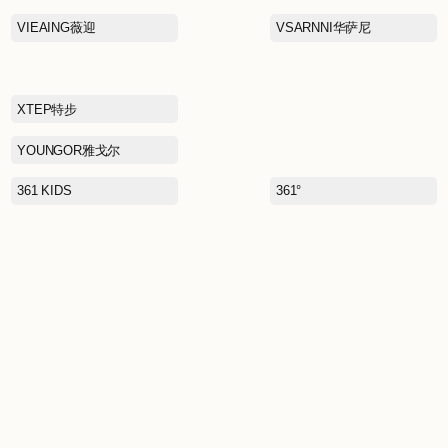
PUMA KIDS彪马儿童
QIAODAN乔丹
RAZZLE
SANTA BARBARA
POLO& RACQUET CLUB
圣大保罗
SCOFIELD
SEPTWOIVES七匹狼
SNOWFLYING雪中飞
STARBUCKS星巴克
TEENIE WEENIE KIDS维