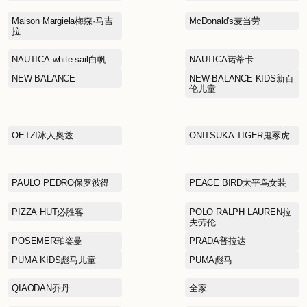
JORYA WEEKEND卓雅周
末
KAILAS凯乐石
折
LA MARTINA拉马丁纳
LI-NING李宁
Lululemon露露乐蒙
MAX MARA麦丝玛拉
MINI PEACE太平鸟儿童
MOFAN摩凡
MOSCHINO莫斯奇诺