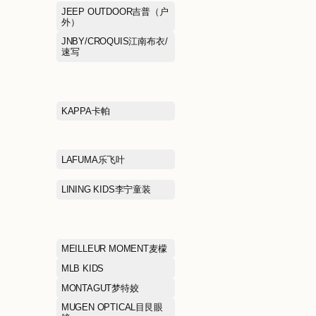
FILA斐乐
FURLA芙拉
GENTSPACE
GIORGIO FAB
妮
GUCCI古驰
GXG
HAINAN海男
HAZZYS哈吉斯
HOPESHOW红袖
HR
INITIAL
IRO
JEEP CASUAL吉普（休
JEEP OUTD
闲）
外）
JIMMY CHOO周仰杰
JNBY/CROQU
速写