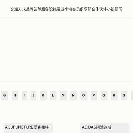
交通方式
品牌荟萃
服务设施
漫游小镇
会员
萃
D
E
F
G
H
I
J
K
L
M
N