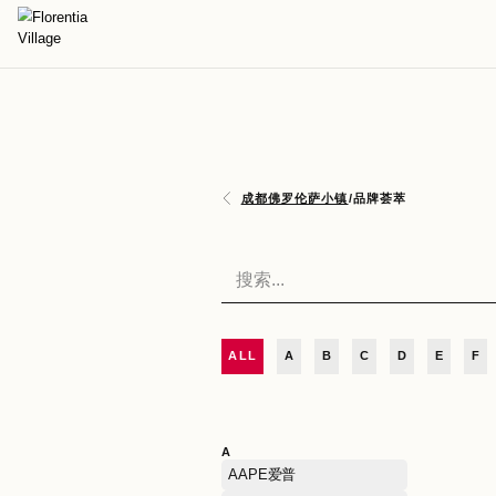
成都佛罗伦萨小镇
/
品牌荟
ALL
A
B
C