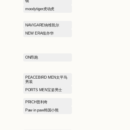
jnby BY JNBY江南布衣儿
童
KALTENDIN卡尔丹顿
KAPPA卡帕
LACOSTE法国鳄鱼
LAFUMA乐飞叶
LILY商务时装
LINING KID
MCS万宝路
MEILLEUR M
MLB
MLB KIDS
MONCLER盟可莱
MONTAGUT梦
MOVE UP幻走
MUGEN OPTI