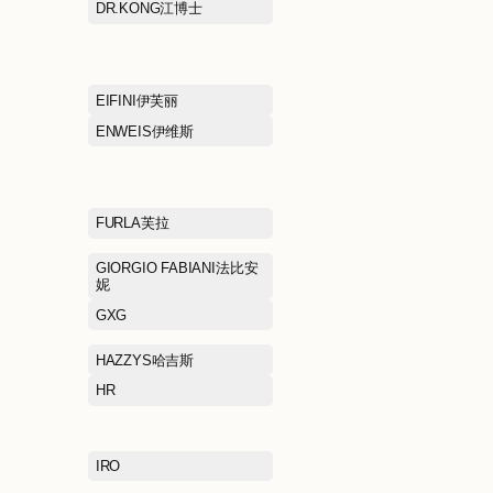
CAMEL骆驼
CAT卡特
CHOW TAI FOOK周大福
CHUU
COLE HAAN歌涵
COLUMBIA哥
Cabbeen卡宾
DONORATICO达衣岩
DR.KONG江博
EEKA M CLUB赢家魅所
EIFINI伊芙丽
ELEGANT PROSPER雅莹
ENWEIS伊维斯
EVISU惠美寿