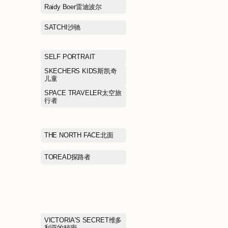
镜
McDonald's麦当劳
moodytiger虎
NAUTICA诺蒂卡
NAVIGARE纳
NEW BALANCE KIDS新百
NEW ERA纽亦
伦儿童
ONITSUKA TIGER鬼冢虎
ON昂跑
PEACE BIRD太平鸟女装
PEACEBIRD 
男装
POLO RALPH LAUREN拉
PORTS MEN
夫劳伦
PRADA普拉达
PRICH普利奇