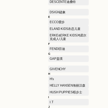
C
CALLISTO卡利斯特
CHAMPION冠军
CLARKS其乐
COSMETICS COMPANY
STORE雅诗兰黛集团集合
店
D
DESCENTE迪桑特
DSIGN迹象
E
ECCO爱步
ELAND KIDS衣恋儿童
ERKE&ERKE KIDS鸿星尔
克成人/儿童