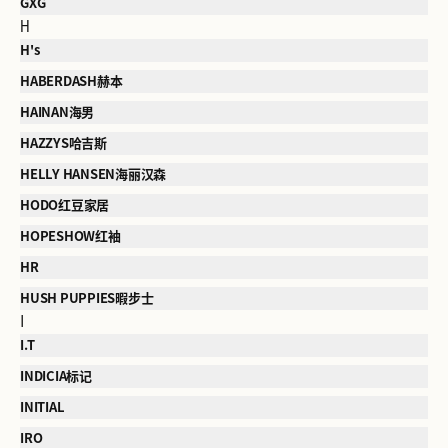
GXG
H
H's
HABERDASH赫本
HAINAN海男
HAZZYS哈吉斯
HELLY HANSEN海丽汉森
HODO红豆家居
HOPESHOW红袖
HR
HUSH PUPPIES暇步士
I
I.T
INDICIA标记
INITIAL
IRO