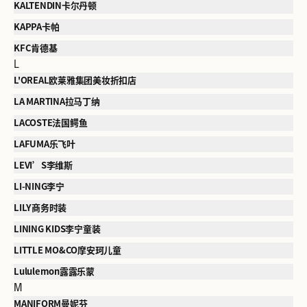
KALTENDIN卡尔丹顿
KAPPA卡帕
KFC肯德基
L
L'OREAL欧莱雅集团美妆折扣店
LA MARTINA拉马丁纳
LACOSTE法国鳄鱼
LAFUMA乐飞叶
LEVI’S李维斯
LI-NING李宁
LILY商务时装
LINING KIDS李宁童装
LITTLE MO&CO摩安珂儿童
Lululemon露露乐蒙
M
MANIFORM曼妮芬