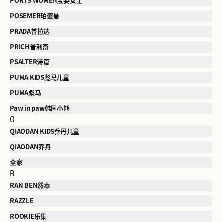
PORTS WOMEN宝姿女士
POSEMER珀姿曼
PRADA普拉达
PRICH普利奇
PSALTER诗篇
PUMA KIDS彪马儿童
PUMA彪马
Paw in paw韩国小熊
Q
QIAODAN KIDS乔丹儿童
QIAODAN乔丹
全家
R
RAN BEN然本
RAZZLE
ROOKIE乐集