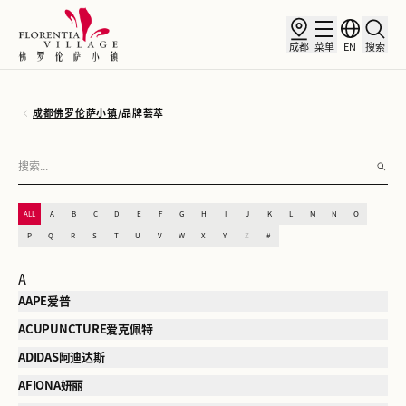
成都
菜单
EN
搜索
成都佛罗伦萨小镇
/
品牌荟萃
ALL
A
B
C
D
E
F
G
H
I
J
K
L
M
N
O
P
Q
R
S
T
U
V
W
X
Y
Z
#
A
AAPE爱普
ACUPUNCTURE爱克佩特
ADIDAS阿迪达斯
AFIONA妍丽