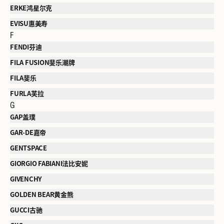
ERKE鸿星尔克
EVISU惠美寿
F
FENDI芬迪
FILA FUSION斐乐潮牌
FILA斐乐
FURLA芙拉
G
GAP盖璞
GAR-DE嘉帝
GENTSPACE
GIORGIO FABIANI法比安妮
GIVENCHY
GOLDEN BEAR黄金熊
GUCCI古驰