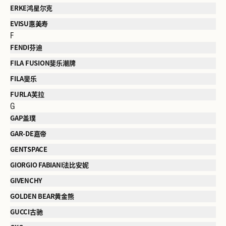
ERKE鸿星尔克
EVISU惠美寿
F
FENDI芬迪
FILA FUSION斐乐潮牌
FILA斐乐
FURLA芙拉
G
GAP盖璞
GAR-DE嘉帝
GENTSPACE
GIORGIO FABIANI法比安妮
GIVENCHY
GOLDEN BEAR黄金熊
GUCCI古驰