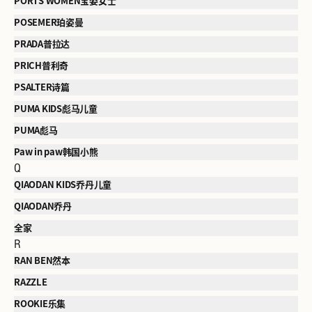
PORTS WOMEN宝姿女士
POSEMER珀姿曼
PRADA普拉达
PRICH普利奇
PSALTER诗篇
PUMA KIDS彪马儿童
PUMA彪马
Paw in paw韩国小熊
Q
QIAODAN KIDS乔丹儿童
QIAODAN乔丹
全家
R
RAN BEN然本
RAZZLE
ROOKIE乐集