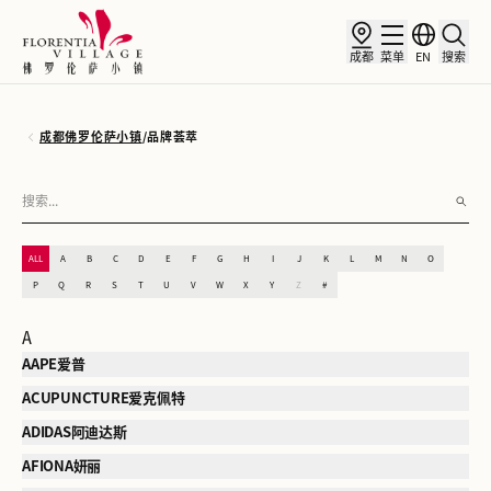
成都
菜单
EN
搜索
成都佛罗伦萨小镇
/
品牌荟萃
ALL
A
B
C
D
E
F
G
H
I
J
K
L
M
N
O
P
Q
R
S
T
U
V
W
X
Y
Z
#
A
AAPE爱普
ACUPUNCTURE爱克佩特
ADIDAS阿迪达斯
AFIONA妍丽