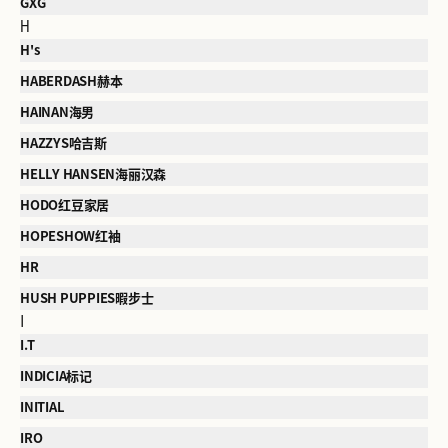
GXG
H
H's
HABERDASH赫本
HAINAN海男
HAZZYS哈吉斯
HELLY HANSEN海丽汉森
HODO红豆家居
HOPESHOW红袖
HR
HUSH PUPPIES暇步士
I
I.T
INDICIA标记
INITIAL
IRO