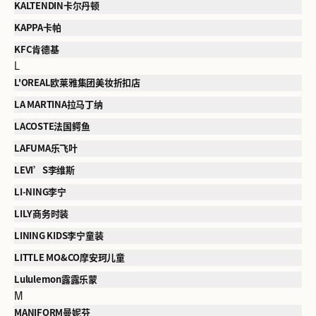
KALTENDIN卡尔丹顿
KAPPA卡帕
KFC肯德基
L
L'OREAL欧莱雅集团美妆折扣店
LA MARTINA拉马丁纳
LACOSTE法国鳄鱼
LAFUMA乐飞叶
LEVI’S李维斯
LI-NING李宁
LILY商务时装
LINING KIDS李宁童装
LITTLE MO&CO摩安珂儿童
Lululemon露露乐蒙
M
MANIFORM曼妮芬