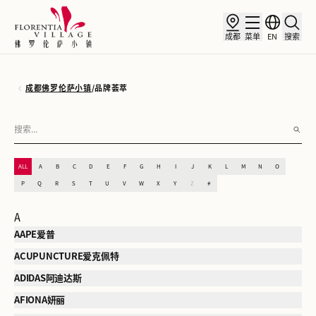
成都
菜单
EN
搜索
成都佛罗伦萨小镇
/
品牌荟萃
ALL
A
B
C
D
E
F
G
H
I
J
K
L
M
N
O
P
Q
R
S
T
U
V
W
X
Y
Z
#
A
AAPE爱普
ACUPUNCTURE爱克佩特
ADIDAS阿迪达斯
AFIONA妍丽