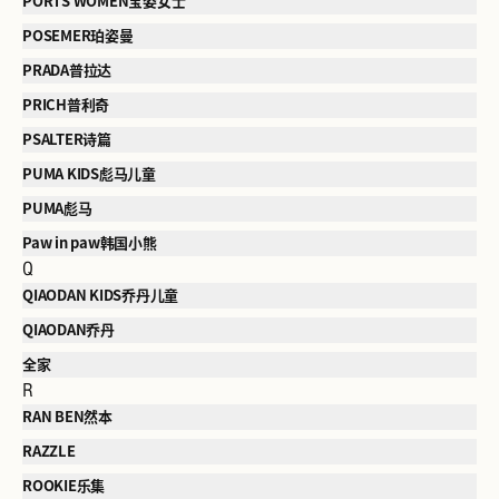
PORTS WOMEN宝姿女士
POSEMER珀姿曼
PRADA普拉达
PRICH普利奇
PSALTER诗篇
PUMA KIDS彪马儿童
PUMA彪马
Paw in paw韩国小熊
Q
QIAODAN KIDS乔丹儿童
QIAODAN乔丹
全家
R
RAN BEN然本
RAZZLE
ROOKIE乐集