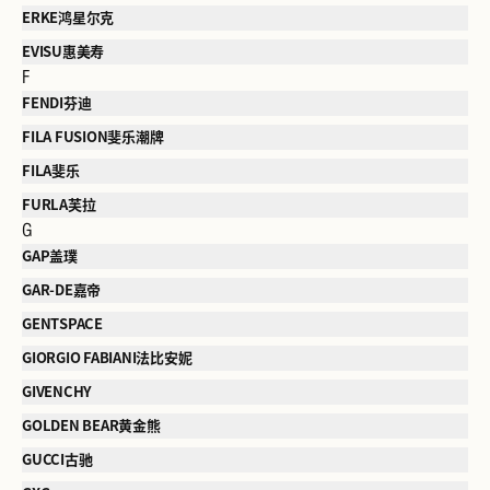
ERKE鸿星尔克
EVISU惠美寿
F
FENDI芬迪
FILA FUSION斐乐潮牌
FILA斐乐
FURLA芙拉
G
GAP盖璞
GAR-DE嘉帝
GENTSPACE
GIORGIO FABIANI法比安妮
GIVENCHY
GOLDEN BEAR黄金熊
GUCCI古驰