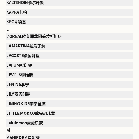
KALTENDIN卡尔丹顿
KAPPA卡帕
KFC肯德基
L
L'OREAL欧莱雅集团美妆折扣店
LA MARTINA拉马丁纳
LACOSTE法国鳄鱼
LAFUMA乐飞叶
LEVI’S李维斯
LI-NING李宁
LILY商务时装
LINING KIDS李宁童装
LITTLE MO&CO摩安珂儿童
Lululemon露露乐蒙
M
MANIFORM曼妮芬