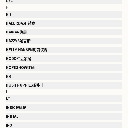
GXG
H
H's
HABERDASH赫本
HAINAN海男
HAZZYS哈吉斯
HELLY HANSEN海丽汉森
HODO红豆家居
HOPESHOW红袖
HR
HUSH PUPPIES暇步士
I
I.T
INDICIA标记
INITIAL
IRO