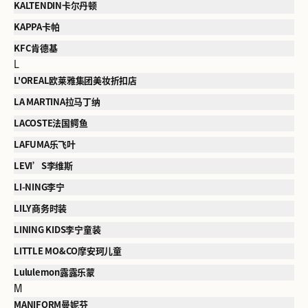
KALTENDIN卡尔丹顿
KAPPA卡帕
KFC肯德基
L
L'OREAL欧莱雅集团美妆折扣店
LA MARTINA拉马丁纳
LACOSTE法国鳄鱼
LAFUMA乐飞叶
LEVI’S李维斯
LI-NING李宁
LILY商务时装
LINING KIDS李宁童装
LITTLE MO&CO摩安珂儿童
Lululemon露露乐蒙
M
MANIFORM曼妮芬