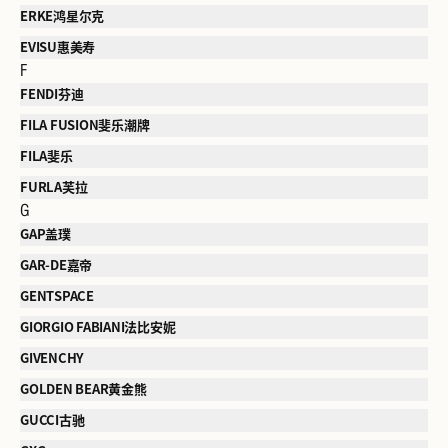
ERKE鸿星尔克
EVISU惠美寿
F
FENDI芬迪
FILA FUSION斐乐潮牌
FILA斐乐
FURLA芙拉
G
GAP盖璞
GAR-DE嘉帝
GENTSPACE
GIORGIO FABIANI法比安妮
GIVENCHY
GOLDEN BEAR黄金熊
GUCCI古驰