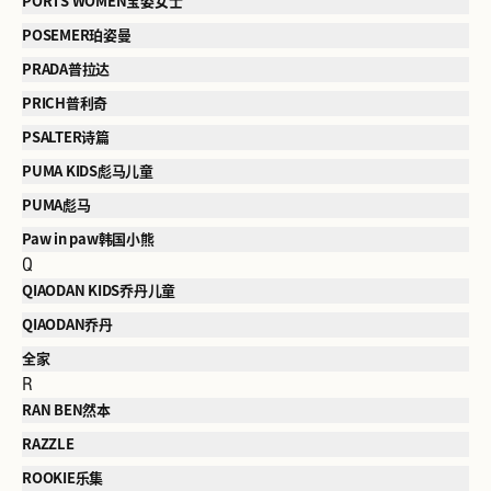
PORTS WOMEN宝姿女士
POSEMER珀姿曼
PRADA普拉达
PRICH普利奇
PSALTER诗篇
PUMA KIDS彪马儿童
PUMA彪马
Paw in paw韩国小熊
Q
QIAODAN KIDS乔丹儿童
QIAODAN乔丹
全家
R
RAN BEN然本
RAZZLE
ROOKIE乐集