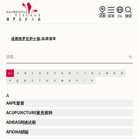
成都
菜单
EN
搜索
成都佛罗伦萨小镇
/
品牌荟萃
ALL
A
B
C
D
E
F
G
H
I
J
K
L
M
N
O
P
Q
R
S
T
U
V
W
X
Y
Z
#
A
AAPE爱普
ACUPUNCTURE爱克佩特
ADIDAS阿迪达斯
AFIONA妍丽