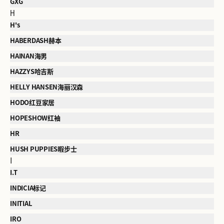
GXG
H
H's
HABERDASH赫本
HAINAN海男
HAZZYS哈吉斯
HELLY HANSEN海丽汉森
HODO红豆家居
HOPESHOW红袖
HR
HUSH PUPPIES暇步士
I
I.T
INDICIA标记
INITIAL
IRO