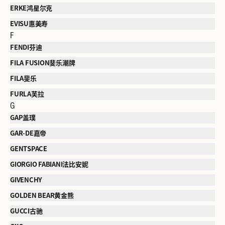
ERKE鸿星尔克
EVISU惠美寿
F
FENDI芬迪
FILA FUSION斐乐潮牌
FILA斐乐
FURLA芙拉
G
GAP盖璞
GAR-DE嘉帝
GENTSPACE
GIORGIO FABIANI法比安妮
GIVENCHY
GOLDEN BEAR黄金熊
GUCCI古驰