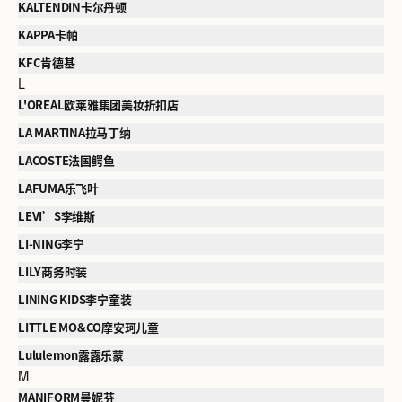
KALTENDIN卡尔丹顿
KAPPA卡帕
KFC肯德基
L
L'OREAL欧莱雅集团美妆折扣店
LA MARTINA拉马丁纳
LACOSTE法国鳄鱼
LAFUMA乐飞叶
LEVI’S李维斯
LI-NING李宁
LILY商务时装
LINING KIDS李宁童装
LITTLE MO&CO摩安珂儿童
Lululemon露露乐蒙
M
MANIFORM曼妮芬