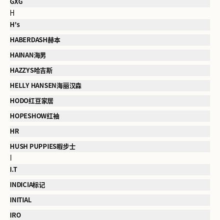
GXG
H
H's
HABERDASH赫本
HAINAN海男
HAZZYS哈吉斯
HELLY HANSEN海丽汉森
HODO红豆家居
HOPESHOW红袖
HR
HUSH PUPPIES暇步士
I
I.T
INDICIA标记
INITIAL
IRO