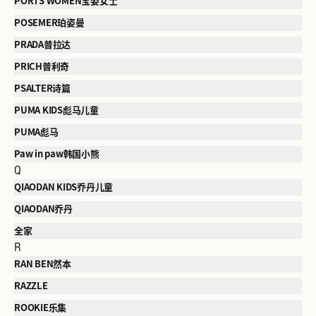
PORTS WOMEN宝姿女士
POSEMER珀姿曼
PRADA普拉达
PRICH普利奇
PSALTER诗篇
PUMA KIDS彪马儿童
PUMA彪马
Paw in paw韩国小熊
Q
QIAODAN KIDS乔丹儿童
QIAODAN乔丹
全家
R
RAN BEN然本
RAZZLE
ROOKIE乐集