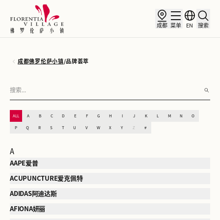
成都
菜单
EN
搜索
成都佛罗伦萨小镇
/
品牌荟萃
ALL
A
B
C
D
E
F
G
H
I
J
K
L
M
N
O
P
Q
R
S
T
U
V
W
X
Y
Z
#
A
AAPE爱普
ACUPUNCTURE爱克佩特
ADIDAS阿迪达斯
AFIONA妍丽