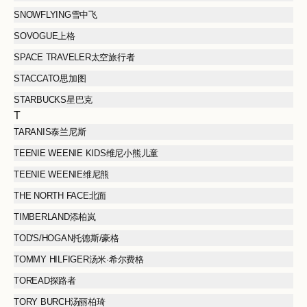
SNOWFLYING雪中飞
SOVOGUE上格
SPACE TRAVELER太空旅行者
STACCATO思加图
STARBUCKS星巴克
T
TARANIS泰兰尼斯
TEENIE WEENIE KIDS维尼小熊儿童
TEENIE WEENIE维尼熊
THE NORTH FACE北面
TIMBERLAND添柏岚
TOD'S/HOGAN托德斯/豪格
TOMMY HILFIGER汤米·希尔费格
TOREAD探路者
TORY BURCH汤丽柏琦