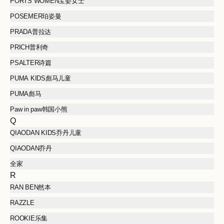
PORTS WOMEN宝姿女士
POSEMER珀姿曼
PRADA普拉达
PRICH普利奇
PSALTER诗篇
PUMA KIDS彪马儿童
PUMA彪马
Paw in paw韩国小熊
Q
QIAODAN KIDS乔丹儿童
QIAODAN乔丹
全家
R
RAN BEN然本
RAZZLE
ROOKIE乐集