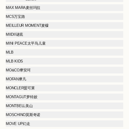
MAX MARA麦丝玛拉
MCS万宝路
MEILLEUR MOMENT麦檬
MIIDII谜底
MINI PEACE太平鸟儿童
MLB
MLB KIDS
MO&CO摩安珂
MOFAN摩凡
MONCLER盟可莱
MONTAGUT梦特姣
MONTBELL美山
MOSCHINO莫斯奇诺
MOVE UP幻走