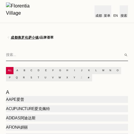
成都
菜单
EN
搜索
成都佛罗伦萨小镇
/
品牌荟萃
ALL
A
B
C
D
E
F
G
H
I
J
K
L
M
N
O
P
Q
R
S
T
U
V
W
X
Y
Z
#
A
AAPE爱普
ACUPUNCTURE爱克佩特
ADIDAS阿迪达斯
AFIONA妍丽