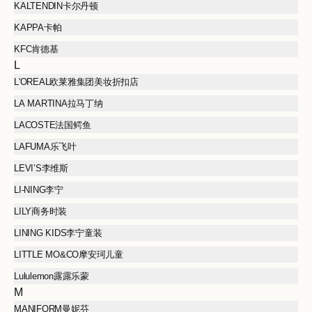
KALTENDIN卡尔丹顿
KAPPA卡帕
KFC肯德基
L
L'OREAL欧莱雅集团美妆折扣店
LA MARTINA拉马丁纳
LACOSTE法国鳄鱼
LAFUMA乐飞叶
LEVI’S李维斯
LI-NING李宁
LILY商务时装
LINING KIDS李宁童装
LITTLE MO&CO摩安珂儿童
Lululemon露露乐蒙
M
MANIFORM曼妮芬