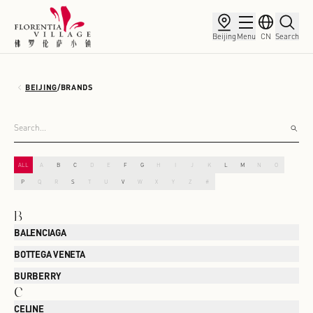
Beijing
Menu
CN
Search
BEIJING
/
BRANDS
ALL
A
B
C
D
E
F
G
H
I
J
K
L
M
N
O
P
Q
R
S
T
U
V
W
X
Y
Z
#
B
BALENCIAGA
BOTTEGA VENETA
BURBERRY
C
CELINE