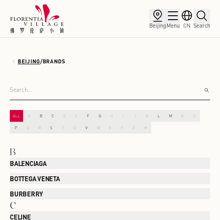
Beijing
Menu
CN
Search
BEIJING
/
BRANDS
ALL
A
B
C
D
E
F
G
H
I
J
K
L
M
N
O
P
Q
R
S
T
U
V
W
X
Y
Z
#
B
BALENCIAGA
BOTTEGA VENETA
BURBERRY
C
CELINE