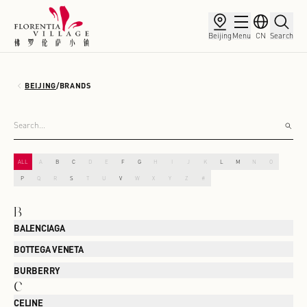
Beijing
Menu
CN
Search
BEIJING
/
BRANDS
ALL
A
B
C
D
E
F
G
H
I
J
K
L
M
N
O
P
Q
R
S
T
U
V
W
X
Y
Z
#
B
BALENCIAGA
BOTTEGA VENETA
BURBERRY
C
CELINE